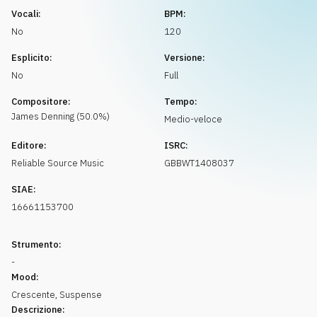
Richiedi musica
Vocali:
BPM:
No
120
Esplicito:
Versione:
No
Full
Compositore:
Tempo:
James
Denning
(
50.0
%)
Medio-veloce
Editore:
ISRC:
Reliable Source Music
GBBWT1408037
SIAE:
16661153700
Strumento:
-
Mood:
Crescente
,
Suspense
Descrizione: