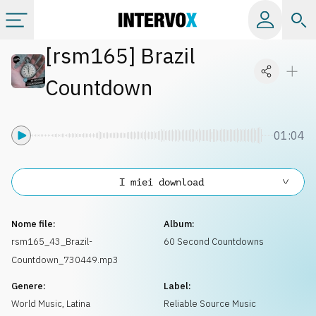
[
rsm165
]
Brazil
Categorie
Countdown
Album
01:04
Label
I miei download
Playlist
Nome file:
Album:
Licenze
rsm165_43_Brazil-
60 Second Countdowns
Countdown_730449.mp3
Info
Genere:
Label:
World Music
,
Latina
Reliable Source Music