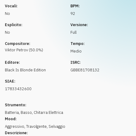
Richiedi musica
Vocali:
BPM:
No
92
Esplicito:
Versione:
No
Full
Compositore:
Tempo:
Viktor
Petrov
(
50.0
%)
Medio
Editore:
ISRC:
Black Is Blonde Edition
GBBE81708132
SIAE:
17833432600
Strumento:
Batteria
,
Basso
,
Chitarra Elettrica
Mood:
Aggressivo
,
Travolgente
,
Selvaggio
Descrizione: