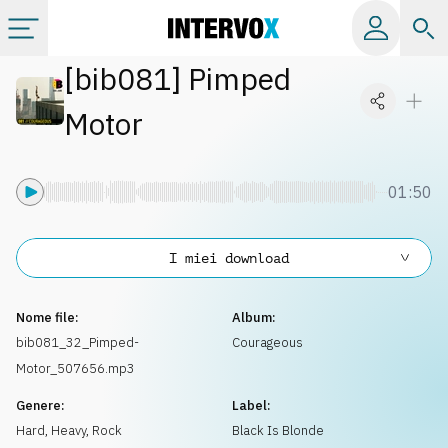
[
bib081
]
Pimped
Categorie
Motor
Album
01:50
Label
I miei download
Playlist
Nome file:
Album:
Licenze
bib081_32_Pimped-
Courageous
Motor_507656.mp3
Info
Genere:
Label:
Hard, Heavy
,
Rock
Black Is Blonde