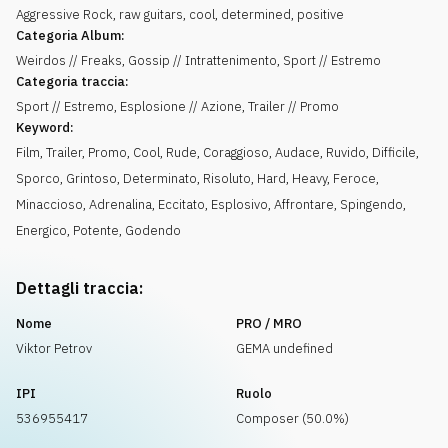
Aggressive Rock, raw guitars, cool, determined, positive
Categoria Album:
Weirdos // Freaks, Gossip // Intrattenimento, Sport // Estremo
Categoria traccia:
Sport // Estremo, Esplosione // Azione, Trailer // Promo
Keyword:
Film
,
Trailer
,
Promo
,
Cool
,
Rude
,
Coraggioso
,
Audace
,
Ruvido
,
Difficile
,
Sporco
,
Grintoso
,
Determinato
,
Risoluto
,
Hard
,
Heavy
,
Feroce
,
Minaccioso
,
Adrenalina
,
Eccitato
,
Esplosivo
,
Affrontare
,
Spingendo
,
Energico
,
Potente
,
Godendo
Dettagli traccia:
Nome
PRO / MRO
Viktor Petrov
GEMA undefined
IPI
Ruolo
536955417
Composer (50.0%)