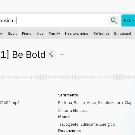
usica...
Extr
py
Sport
Piano
Kids
Family
Heartwarming
Reflective
Emotional
81
]
Be Bold
Strumento:
07651.mp3
Batteria
,
Basso
,
Voce
,
Sintetizzatore
,
Claps
Chitarra Elettrica
Mood:
Travolgente
,
Edificante
,
Energico
Descrizione: