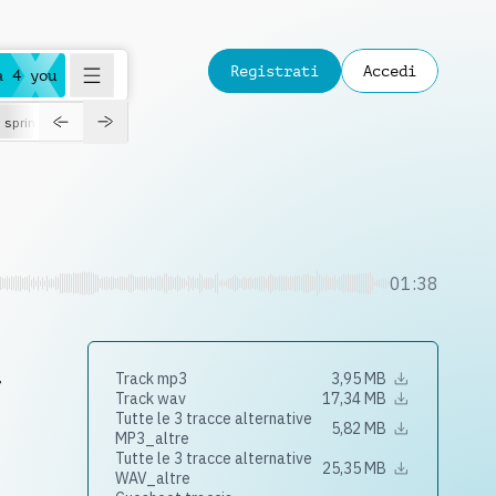
Registrati
Accedi
a 4 you
spring
01:38
,
Track mp3
3,95 MB
Track wav
17,34 MB
Tutte le 3 tracce alternative
5,82 MB
MP3_altre
Tutte le 3 tracce alternative
25,35 MB
WAV_altre