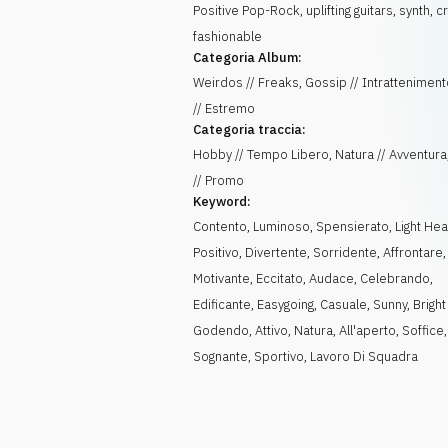
Positive Pop-Rock, uplifting guitars, synth, c
fashionable
Categoria Album:
Weirdos // Freaks, Gossip // Intratteniment
// Estremo
Categoria traccia:
Hobby // Tempo Libero, Natura // Avventura,
// Promo
Keyword:
Contento
,
Luminoso
,
Spensierato
,
Light He
Positivo
,
Divertente
,
Sorridente
,
Affrontare
,
Motivante
,
Eccitato
,
Audace
,
Celebrando
,
Edificante
,
Easygoing
,
Casuale
,
Sunny
,
Bright
Godendo
,
Attivo
,
Natura
,
All'aperto
,
Soffice
,
Sognante
,
Sportivo
,
Lavoro Di Squadra