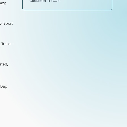
Cuesheet traccia
razy,
o, Sport
 Trailer
arted
,
 Day
,