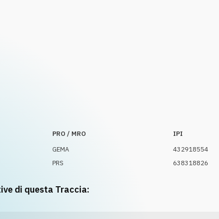
PRO / MRO
IPI
GEMA
432918554
PRS
638318826
tive di questa Traccia: