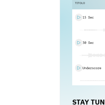
TITOLO
15 Sec
30 Sec
Underscore
STAY TU