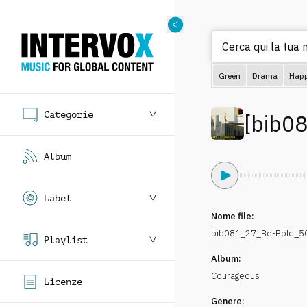
Cerca qui la tua m
Green
Drama
Hap
Categorie
[
bib0
Album
Label
Nome file:
bib081_27_Be-Bold_5
Playlist
Album:
Courageous
Licenze
Genere: