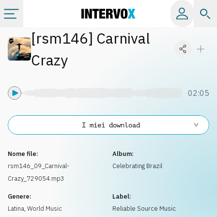
[
rsm146
]
Carnival
Categorie
Crazy
Album
02:05
Label
I miei download
Playlist
Nome file:
Album:
Licenze
rsm146_09_Carnival-
Celebrating Brazil
Crazy_729054.mp3
Info
Genere:
Label:
Latina
,
World Music
Reliable Source Music