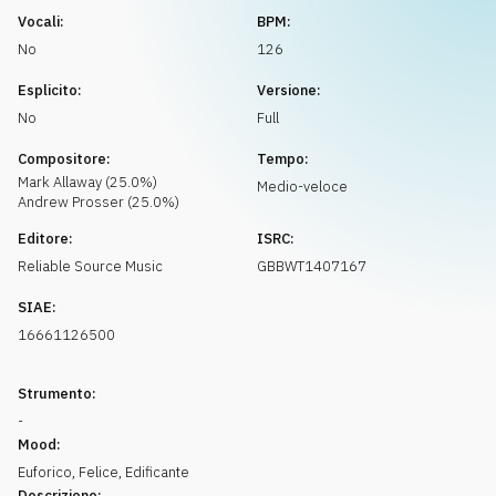
Richiedi musica
Vocali:
BPM:
No
126
Esplicito:
Versione:
No
Full
Compositore:
Tempo:
Mark
Allaway
(
25.0
%)
Medio-veloce
Andrew
Prosser
(
25.0
%)
Editore:
ISRC:
Reliable Source Music
GBBWT1407167
SIAE:
16661126500
Strumento:
-
Mood:
Euforico
,
Felice
,
Edificante
Descrizione: