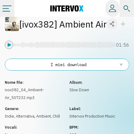
[
ivox382
]
Ambient Air
Categorie
Album
01:56
Label
I miei download
Playlist
Nome file:
Album:
ivox382_04_Ambient-
Slow Down
Air_507232.mp3
Licenze
Genere:
Label:
Indie, Alternativa
,
Ambient, Chill
Intervox Production Music
Info
Vocali:
BPM: