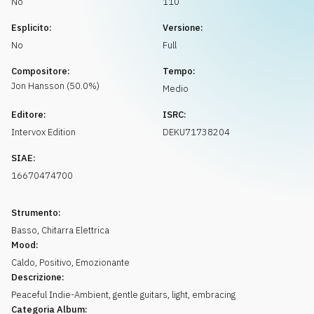
No
110
Richiedi musica
Esplicito:
Versione:
No
Full
Compositore:
Tempo:
Jon
Hansson
(
50.0
%)
Medio
Editore:
ISRC:
Intervox Edition
DEKU71738204
SIAE:
16670474700
Strumento:
Basso
,
Chitarra Elettrica
Mood:
Caldo
,
Positivo
,
Emozionante
Descrizione:
Peaceful Indie-Ambient, gentle guitars, light, embracing
Categoria Album: