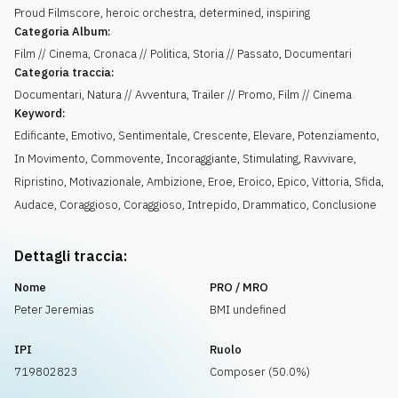
Proud Filmscore, heroic orchestra, determined, inspiring
Categoria Album:
Film // Cinema, Cronaca // Politica, Storia // Passato, Documentari
Categoria traccia:
Documentari, Natura // Avventura, Trailer // Promo, Film // Cinema
Keyword:
Edificante
,
Emotivo
,
Sentimentale
,
Crescente
,
Elevare
,
Potenziamento
,
In Movimento
,
Commovente
,
Incoraggiante
,
Stimulating
,
Ravvivare
,
Ripristino
,
Motivazionale
,
Ambizione
,
Eroe
,
Eroico
,
Epico
,
Vittoria
,
Sfida
,
Audace
,
Coraggioso
,
Coraggioso
,
Intrepido
,
Drammatico
,
Conclusione
Dettagli traccia:
Nome
PRO / MRO
Peter Jeremias
BMI undefined
IPI
Ruolo
719802823
Composer (50.0%)