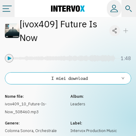
[
ivox409
]
Future Is
Categorie
Now
Album
1:48
Label
I miei download
Playlist
Nome file:
Album:
Licenze
ivox409_10_Future-Is-
Leaders
Now_508460.mp3
Info
Genere:
Label:
Colonna Sonora
,
Orchestrale
Intervox Production Music