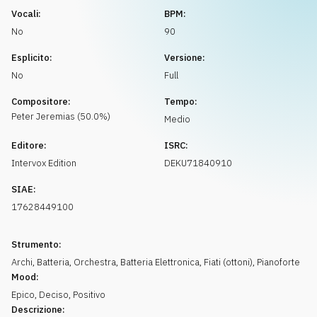
Richiedi musica
Vocali:
BPM:
No
90
Esplicito:
Versione:
No
Full
Compositore:
Tempo:
Peter
Jeremias
(
50.0
%)
Medio
Editore:
ISRC:
Intervox Edition
DEKU71840910
SIAE:
17628449100
Strumento:
Archi
,
Batteria
,
Orchestra
,
Batteria Elettronica
,
Fiati (ottoni)
,
Pianoforte
Mood:
Epico
,
Deciso
,
Positivo
Descrizione: