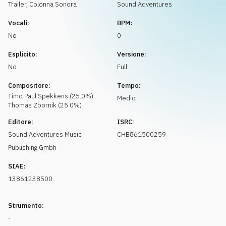
Richiedi musica
Trailer
,
Colonna Sonora
Sound Adventures
Vocali:
BPM:
No
0
Esplicito:
Versione:
No
Full
Compositore:
Tempo:
Timo Paul
Spekkens
(
25.0
%)
Medio
Thomas
Zbornik
(
25.0
%)
Editore:
ISRC:
Sound Adventures Music
CHB861500259
Publishing Gmbh
SIAE:
13861238500
Strumento:
-