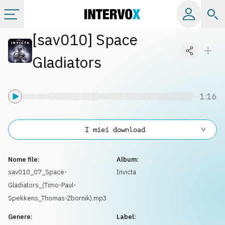
[
sav010
]
Space
Categorie
Gladiators
Album
1:16
Label
I miei download
Playlist
Nome file:
Album:
Licenze
sav010_07_Space-
Invicta
Gladiators_(Timo-Paul-
Info
Spekkens_Thomas-Zbornik).mp3
Genere:
Label: