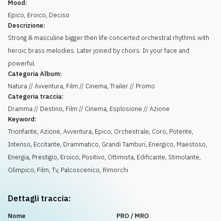
Mood:
Epico
,
Eroico
,
Deciso
Descrizione:
Strong & masculine bigger then life concerted orchestral rhythms with
heroic brass melodies. Later joined by choirs. In your face and
powerful.
Categoria Album:
Natura // Avventura, Film // Cinema, Trailer // Promo
Categoria traccia:
Dramma // Destino, Film // Cinema, Esplosione // Azione
Keyword:
Trionfante
,
Azione
,
Avventura
,
Epico
,
Orchestrale
,
Coro
,
Potente
,
Intenso
,
Eccitante
,
Drammatico
,
Grandi Tamburi
,
Energico
,
Maestoso
,
Energia
,
Prestigio
,
Eroico
,
Positivo
,
Ottimista
,
Edificante
,
Stimolante
,
Olimpico
,
Film
,
Tv
,
Palcoscenico
,
Rimorchi
Dettagli traccia:
Nome
PRO / MRO