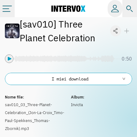
[
sav010
]
Three
Categorie
Planet Celebration
Album
0:50
Label
I miei download
Playlist
Nome file:
Album:
Licenze
sav010_03_Three-Planet-
Invicta
Celebration_(Jon-La-Croix_Timo-
Info
Paul-Spekkens_Thomas-
Zbornik).mp3