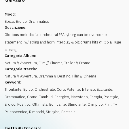
Strumento:
-
Mood:
Epico
,
Eroico
,
Drammatico
Descrizione:
Glorious melodic full orchestral ??Anything can be overcome
statement , w/ string and horn interplay & big drums hits @ :36 a Huge
closing
Categoria Album:
Natura // Avventura, Film // Cinema, Trailer // Promo
Categoria traccia:
Natura // Avventura, Dramma // Destino, Film // Cinema
Keyword:
Trionfante
,
Epico
,
Orchestrale
,
Coro
,
Potente
,
Intenso
,
Eccitante
,
Drammatico
,
Grandi Tamburi
,
Energico
,
Maestoso
,
Energia
,
Prestigio
,
Eroico
,
Positivo
,
Ottimista
,
Edificante
,
Stimolante
,
Olimpico
,
Film
,
Tv
,
Palcoscenico
,
Rimorchi
,
Stringhe
,
Fantasia
Dettagli traccia: