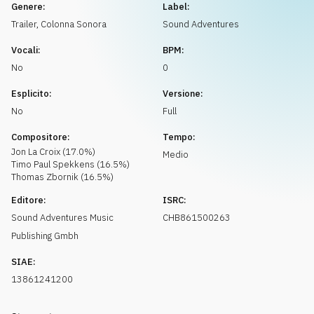
Richiedi musica
Genere:
Label:
Trailer
,
Colonna Sonora
Sound Adventures
Vocali:
BPM:
No
0
Esplicito:
Versione:
No
Full
Compositore:
Tempo:
Jon
La Croix
(
17.0
%)
Medio
Timo Paul
Spekkens
(
16.5
%)
Thomas
Zbornik
(
16.5
%)
Editore:
ISRC:
Sound Adventures Music
CHB861500263
Publishing Gmbh
SIAE:
13861241200