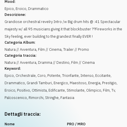
Mood:
Epico
,
Eroico
,
Drammatico
Descrizione:
Grandiose orchestral revelry Intro /w Big drum hits @ :41 Spectacular
majesty w/ all 95 musicians giving it that blockbuster ??Fireworks in the
Sky feeling, ever building to the grandest finally EVER !
Categoria Album:
Natura // Avventura, Film // Cinema, Trailer // Promo
Categoria traccia:
Natura // Avventura, Dramma // Destino, Film // Cinema
Keyword:
Epico
,
Orchestrale
,
Coro
,
Potente
,
Trionfante
,
Intenso
,
Eccitante
,
Drammatico
,
Grandi Tamburi
,
Energico
,
Maestoso
,
Energia
,
Prestigio
,
Eroico
,
Positivo
,
Ottimista
,
Edificante
,
Stimolante
,
Olimpico
,
Film
,
Tv
,
Palcoscenico
,
Rimorchi
,
Stringhe
,
Fantasia
Dettagli traccia:
Nome
PRO / MRO