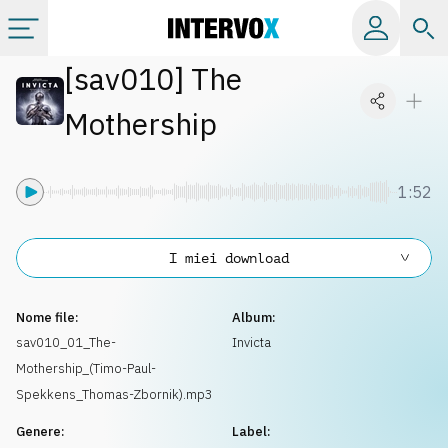
[
sav010
]
The
Categorie
Mothership
Album
1:52
Label
I miei download
Playlist
Nome file:
Album:
Licenze
sav010_01_The-
Invicta
Mothership_(Timo-Paul-
Info
Spekkens_Thomas-Zbornik).mp3
Genere:
Label: