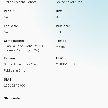
Richiedi musica
Trailer
,
Colonna Sonora
Sound Adventures
Vocali:
BPM:
No
0
Esplicito:
Versione:
No
Full
Compositore:
Tempo:
Timo Paul
Spekkens
(
25.0
%)
Medio
Thomas
Zbornik
(
25.0
%)
Editore:
ISRC:
Sound Adventures Music
CHB861500255
Publishing Gmbh
SIAE:
13861240300
Strumento:
-