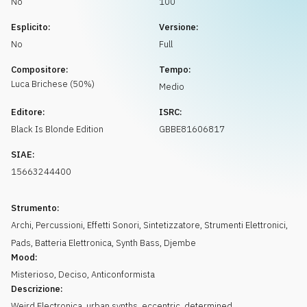
No
100
Richiedi musica
Esplicito:
Versione:
No
Full
Compositore:
Tempo:
Luca
Brichese
(
50
%)
Medio
Editore:
ISRC:
Black Is Blonde Edition
GBBE81606817
SIAE:
15663244400
Strumento:
Archi
,
Percussioni
,
Effetti Sonori
,
Sintetizzatore
,
Strumenti Elettronici
,
Pads
,
Batteria Elettronica
,
Synth Bass
,
Djembe
Mood:
Misterioso
,
Deciso
,
Anticonformista
Descrizione:
Weird Electronica, urban synths, eccentric, determined