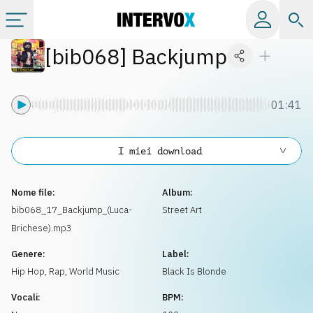
[
bib068
]
Backjump
Categorie
Album
01:41
Label
I miei download
Playlist
Nome file:
Album:
bib068_17_Backjump_(Luca-
Street Art
Brichese).mp3
Licenze
Genere:
Label:
Hip Hop, Rap
,
World Music
Black Is Blonde
Info
Vocali:
BPM: