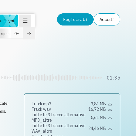
Registrati
Accedi
a 4 you
spring
01:35
icate
,
Track mp3
3,81 MB
Track wav
16,72 MB
ass
,
Tutte le 3 tracce alternative
5,61 MB
MP3_altre
Tutte le 3 tracce alternative
24,46 MB
WAV_altre