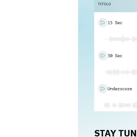
TITOLO
15 Sec
30 Sec
Underscore
STAY TU