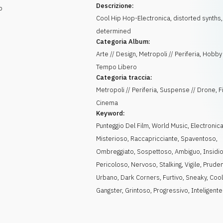
Descrizione:
p
Cool Hip Hop-Electronica, distorted synths,
determined
Categoria Album:
Arte // Design, Metropoli // Periferia, Hobby 
Tempo Libero
Categoria traccia:
Metropoli // Periferia, Suspense // Drone, Fi
Cinema
Keyword:
Punteggio Del Film
,
World Music
,
Electronic
Misterioso
,
Raccapricciante
,
Spaventoso
,
Ombreggiato
,
Sospettoso
,
Ambiguo
,
Insidi
Pericoloso
,
Nervoso
,
Stalking
,
Vigile
,
Prude
Urbano
,
Dark Corners
,
Furtivo
,
Sneaky
,
Coo
Gangster
,
Grintoso
,
Progressivo
,
Inteligente