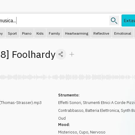
usica...
Extr
py
Sport
Piano
Kids
Family
Heartwarming
Reflective
Emotional
68
]
Foolhardy
Strumento:
(Thomas-Strasser).mp3
Effetti Sonori
,
Strumenti Etnici A Corde Pizz
Contrabbasso
,
Batteria Elettronica
,
Synth B
Oud
Mood:
Misterioso
,
Cupo
,
Nervoso