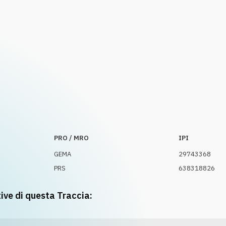
PRO / MRO
IPI
GEMA
29743368
PRS
638318826
tive di questa Traccia: