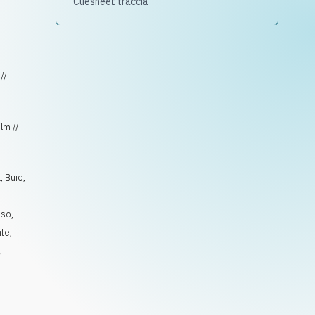
Cuesheet traccia
//
lm //
a
,
Buio
,
oso
,
nte
,
l
,