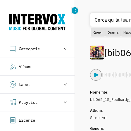
Cerca qui la tua m
Green
Drama
Hap
Categorie
[
bib0
Album
Label
Nome file:
bib068_15_Foolhardy_
Playlist
Album:
Street Art
Licenze
Genere: