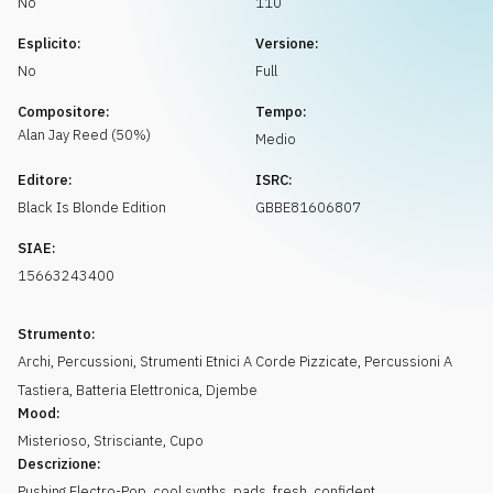
No
110
Richiedi musica
Esplicito:
Versione:
No
Full
Compositore:
Tempo:
Alan Jay
Reed
(
50
%)
Medio
Editore:
ISRC:
Black Is Blonde Edition
GBBE81606807
SIAE:
15663243400
Strumento:
Archi
,
Percussioni
,
Strumenti Etnici A Corde Pizzicate
,
Percussioni A
Tastiera
,
Batteria Elettronica
,
Djembe
Mood:
Misterioso
,
Strisciante
,
Cupo
Descrizione:
Pushing Electro-Pop, cool synths, pads, fresh, confident