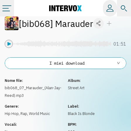
[
bib068
]
Marauder
Categorie
Album
01:51
Label
I miei download
Playlist
Nome file:
Album:
bib068_07_Marauder_(Alan-Jay-
Street Art
Reed).mp3
Licenze
Genere:
Label:
Hip Hop, Rap
,
World Music
Black Is Blonde
Info
Vocali:
BPM: