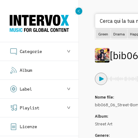
Cerca qui la tua m
Green
Drama
Hap
Categorie
[
bib0
Album
Label
Nome file:
bib068_06_Street-Bom
Playlist
Album:
Street Art
Licenze
Genere: