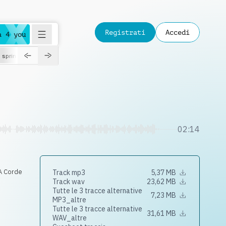
Registrati
Accedi
a 4 you
spring
02:14
 A Corde
Track mp3
5,37 MB
Track wav
23,62 MB
Tutte le 3 tracce alternative
7,23 MB
MP3_altre
Tutte le 3 tracce alternative
31,61 MB
WAV_altre