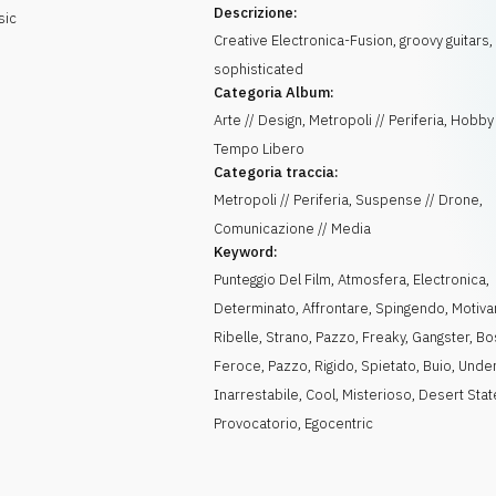
Descrizione:
sic
Creative Electronica-Fusion, groovy guitars,
sophisticated
Categoria Album:
Arte // Design, Metropoli // Periferia, Hobby 
Tempo Libero
Categoria traccia:
Metropoli // Periferia, Suspense // Drone,
Comunicazione // Media
Keyword:
Punteggio Del Film
,
Atmosfera
,
Electronica
,
Determinato
,
Affrontare
,
Spingendo
,
Motiva
Ribelle
,
Strano
,
Pazzo
,
Freaky
,
Gangster
,
Bo
Feroce
,
Pazzo
,
Rigido
,
Spietato
,
Buio
,
Unde
Inarrestabile
,
Cool
,
Misterioso
,
Desert Stat
Provocatorio
,
Egocentric