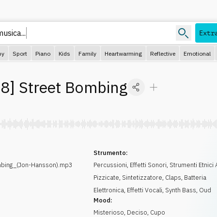
usica...
Extr
py
Sport
Piano
Kids
Family
Heartwarming
Reflective
Emotional
68
]
Street Bombing
Strumento:
bing_(Jon-Hansson).mp3
Percussioni
,
Effetti Sonori
,
Strumenti Etnici
Pizzicate
,
Sintetizzatore
,
Claps
,
Batteria
Elettronica
,
Effetti Vocali
,
Synth Bass
,
Oud
Mood:
Misterioso
,
Deciso
,
Cupo