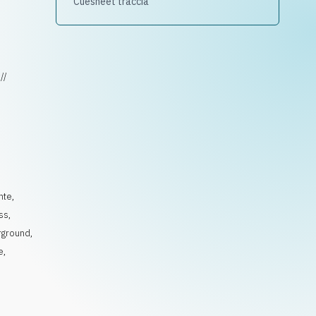
Cuesheet traccia
//
nte
,
ss
,
rground
,
e
,