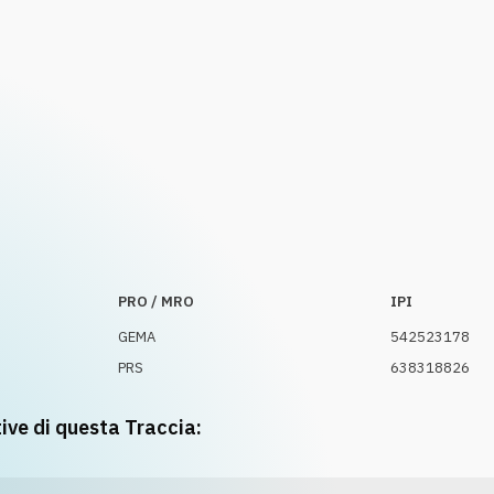
PRO / MRO
IPI
GEMA
542523178
PRS
638318826
tive di questa Traccia: