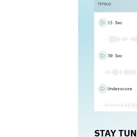
TITOLO
15 Sec
30 Sec
Underscore
STAY TU