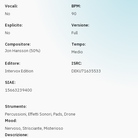
Richiedi musica
Vocali:
BPM:
No
90
Esplicito:
Versione:
No
Full
Compositore:
Tempo:
Jon
Hansson
(
50
%)
Medio
Editore:
ISRC:
Intervox Edition
DEKU71635533
SIAE:
15663239400
Strumento:
Percussioni
,
Effetti Sonori
,
Pads
,
Drone
Mood:
Nervoso
,
Strisciante
,
Misterioso
Descrizione: