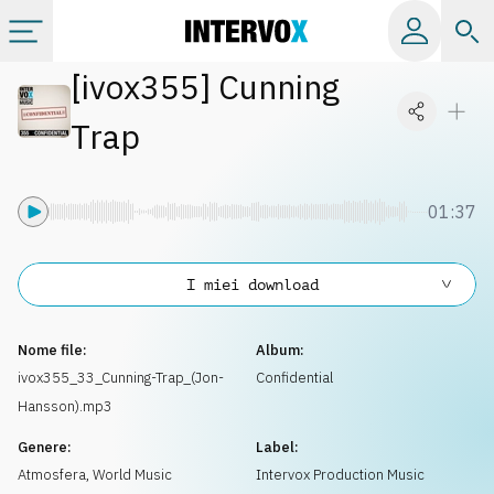
[
ivox355
]
Cunning
Categorie
Trap
Album
01:37
Label
I miei download
Playlist
Nome file:
Album:
Licenze
ivox355_33_Cunning-Trap_(Jon-
Confidential
Hansson).mp3
Info
Genere:
Label:
Atmosfera
,
World Music
Intervox Production Music