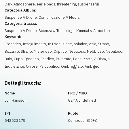
Dark Atmosphere, eerie pads, threatening, suspenseful
Categoria Album:
Suspense // Drone, Comunicazione // Media
Categoria traccia:
Suspense // Drone, Scienza // Tecnologia, Minimal // Atmosfere
Keyword:
Frenetico
,
Inseguimento
,
In Esecuzione
,
Asiatico
,
Asia
,
Strano
,
Bizzarro
,
Strano
,
Misterioso
,
Criptico
,
Nebuloso
,
Nebbioso
,
Nebuloso
,
Buio
,
Cupo
,
Ipnotico
,
Fatidico
,
Prudente
,
Focalizzata
,
A Disagio
,
Inquietante
,
Orrore
,
Psicopatico
,
Ombreggiato
,
Ambiguo
Dettagli traccia:
Nome
PRO / MRO
Jon Hansson
GEMA undefined
IPI
Ruolo
542523178
Composer (50%)