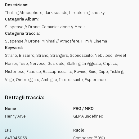
Descrizione:
Thrilling Atmosphere, dark sounds, threatening, sneaky
Categoria Album:
Suspense // Drone, Comunicazione // Media
Categoria traccia:
Suspense // Drone, Minimal // Atmosfere, Film // Cinema
Keyword:
Strano
,
Bizzarro
,
Strano
,
Strangers
,
Sconosciuto
,
Nebuloso
,
Sweet
Horror
,
Teso
,
Nervoso
,
Guardato
,
Stalking
,
In Agguato
,
Criptico
,
Misterioso
,
Fatidico
,
Raccapricciante
,
Rovine
,
Buio
,
Cupo
,
Tickling
,
Vago
,
Ombreggiato
,
Ambiguo
,
Interessante
,
Esplorando
Dettagli traccia:
Nome
PRO / MRO
Henny Arve
GEMA undefined
IPI
Ruolo
647045053
Composer (50%)