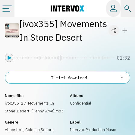
[
ivox355
]
Movements
Categorie
In Stone Desert
Album
01:32
Label
I miei download
Playlist
Nome file:
Album:
Licenze
ivox355_27_Movements-In-
Confidential
Stone-Desert_(Henny-Arve).mp3
Info
Genere:
Label:
Atmosfera
,
Colonna Sonora
Intervox Production Music