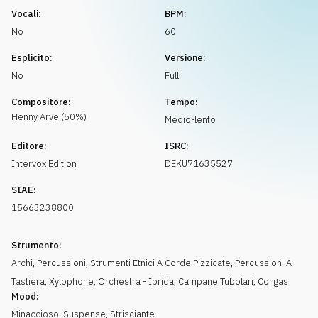
Richiedi musica
Vocali:
BPM:
No
60
Esplicito:
Versione:
No
Full
Compositore:
Tempo:
Henny
Arve
(
50
%)
Medio-lento
Editore:
ISRC:
Intervox Edition
DEKU71635527
SIAE:
15663238800
Strumento:
Archi
,
Percussioni
,
Strumenti Etnici A Corde Pizzicate
,
Percussioni A
Tastiera
,
Xylophone
,
Orchestra - Ibrida
,
Campane Tubolari
,
Congas
Mood:
Minaccioso
,
Suspense
,
Strisciante