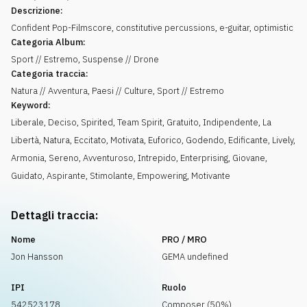
Descrizione:
Confident Pop-Filmscore, constitutive percussions, e-guitar, optimistic
Categoria Album:
Sport // Estremo, Suspense // Drone
Categoria traccia:
Natura // Avventura, Paesi // Culture, Sport // Estremo
Keyword:
Liberale
,
Deciso
,
Spirited
,
Team Spirit
,
Gratuito
,
Indipendente
,
La
Libertà
,
Natura
,
Eccitato
,
Motivata
,
Euforico
,
Godendo
,
Edificante
,
Lively
,
Armonia
,
Sereno
,
Avventuroso
,
Intrepido
,
Enterprising
,
Giovane
,
Guidato
,
Aspirante
,
Stimolante
,
Empowering
,
Motivante
Dettagli traccia:
Nome
PRO / MRO
Jon Hansson
GEMA undefined
IPI
Ruolo
542523178
Composer (50%)