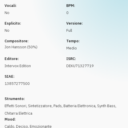
Richiedi musica
Vocali:
BPM:
No
0
Esplicito:
Versione:
No
Full
Compositore:
Tempo:
Jon
Hansson
(
50
%)
Medio
Editore:
ISRC:
Intervox Edition
DEKU71327719
SIAE:
13857277500
Strumento:
Effetti Sonori
,
Sintetizzatore
,
Pads
,
Batteria Elettronica
,
Synth Bass
,
Chitarra Elettrica
Mood:
Caldo
,
Deciso
,
Emozionante