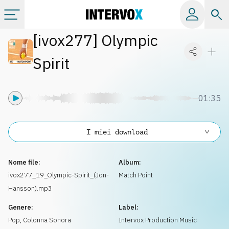
[
ivox277
]
Olympic
Categorie
Spirit
Album
01:35
Label
I miei download
Playlist
Nome file:
Album:
Licenze
ivox277_19_Olympic-Spirit_(Jon-
Match Point
Hansson).mp3
Info
Genere:
Label:
Pop
,
Colonna Sonora
Intervox Production Music