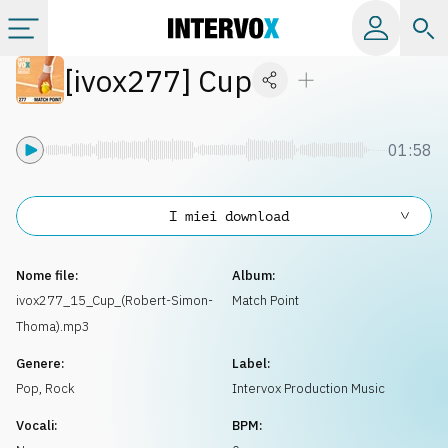
[
ivox277
]
Cup
Categorie
Album
01:58
Label
I miei download
Playlist
Nome file:
Album:
ivox277_15_Cup_(Robert-Simon-
Match Point
Thoma).mp3
Licenze
Genere:
Label:
Pop
,
Rock
Intervox Production Music
Info
Vocali:
BPM: