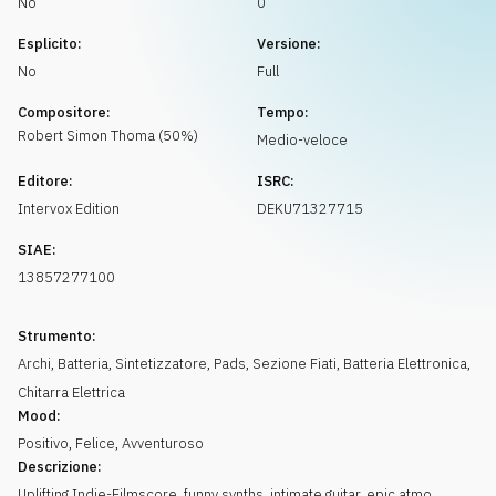
No
0
Richiedi musica
Esplicito:
Versione:
No
Full
Compositore:
Tempo:
Robert Simon
Thoma
(
50
%)
Medio-veloce
Editore:
ISRC:
Intervox Edition
DEKU71327715
SIAE:
13857277100
Strumento:
Archi
,
Batteria
,
Sintetizzatore
,
Pads
,
Sezione Fiati
,
Batteria Elettronica
,
Chitarra Elettrica
Mood:
Positivo
,
Felice
,
Avventuroso
Descrizione:
Uplifting Indie-Filmscore, funny synths, intimate guitar, epic atmo