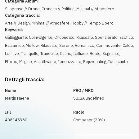
Categoria Album:
Suspense // Drone, Cronaca // Politica, Minimal // Atmosfere
Categoria traccia:
Arte // Design, Minimal // Atmosfere, Hobby // Tempo Libero
Keyword:
Galleggiante
,
Coinvolgente
,
Circondato
,
Rilassato
,
Spensierato
,
Esotico
,
Balsamico
,
Mellow
,
Rilassato
,
Sereno
,
Romantico
,
Commovente
,
Caldo
,
Lenitivo
,
Tranquillo
,
Tranquillo, Calmo
,
Idilliaco
,
Beato
,
Sognante
,
Etereo
,
Magico
,
Accattivante
,
Ipnotizzante
,
Rejuvenating
,
Tonificante
Dettagli traccia:
Nome
PRO / MRO
Martin Haene
SUISA undefined
IPI
Ruolo
408145380
Composer (20%)