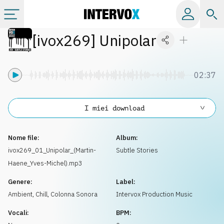
[
ivox269
]
Unipolar
Categorie
Album
02:37
Label
I miei download
Playlist
Nome file:
Album:
ivox269_01_Unipolar_(Martin-
Subtle Stories
Haene_Yves-Michel).mp3
Licenze
Genere:
Label:
Ambient, Chill
,
Colonna Sonora
Intervox Production Music
Info
Vocali:
BPM: