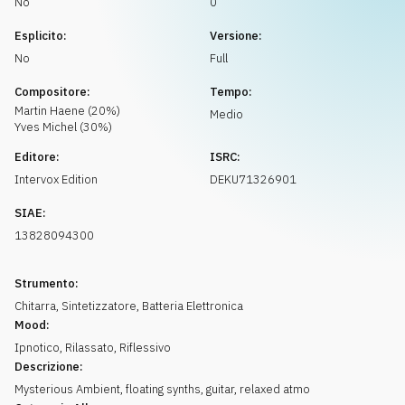
No
0
Richiedi musica
Esplicito:
Versione:
No
Full
Compositore:
Tempo:
Martin
Haene
(
20
%)
Medio
Yves
Michel
(
30
%)
Editore:
ISRC:
Intervox Edition
DEKU71326901
SIAE:
13828094300
Strumento:
Chitarra
,
Sintetizzatore
,
Batteria Elettronica
Mood:
Ipnotico
,
Rilassato
,
Riflessivo
Descrizione:
Mysterious Ambient, floating synths, guitar, relaxed atmo