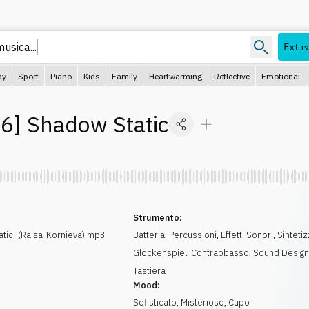
usica...
Extr
py
Sport
Piano
Kids
Family
Heartwarming
Reflective
Emotional
96
]
Shadow Static
Strumento:
ic_(Raisa-Kornieva).mp3
Batteria
,
Percussioni
,
Effetti Sonori
,
Sinteti
Glockenspiel
,
Contrabbasso
,
Sound Desig
Tastiera
Mood:
Sofisticato
,
Misterioso
,
Cupo