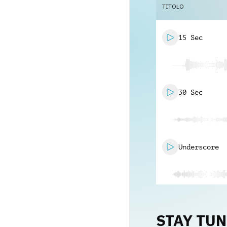
TITOLO
15 Sec
30 Sec
Underscore
STAY TU