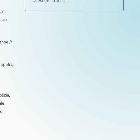
Cuesheet traccia
arm
 dark
pense //
opoli //
olizia
,
ale
,
to
,