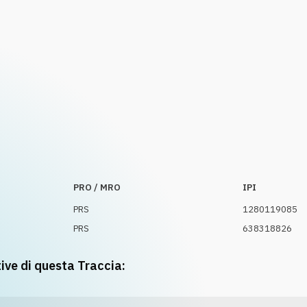
PRO / MRO
IPI
PRS
1280119085
PRS
638318826
tive di questa Traccia: