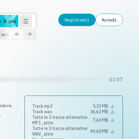
Registrati
Accedi
a 4 you
spring
02:07
zzatore
,
Track mp3
5,33 MB
Track wav
36,62 MB
n
,
Tutte le 3 tracce alternative
7,64 MB
MP3_altre
Tutte le 3 tracce alternative
49,60 MB
WAV_altre