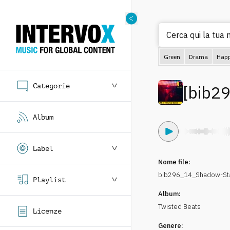
Cerca qui la tua m
Green
Drama
Hap
Categorie
[
bib2
Album
Label
Nome file:
bib296_14_Shadow-Stat
Playlist
Album:
Twisted Beats
Licenze
Genere: