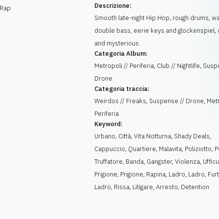
Descrizione:
 Rap
Smooth late-night Hip Hop, rough drums, w
double bass, eerie keys and glockenspiel,
and mysterious
Categoria Album:
Metropoli // Periferia, Club // Nightlife, Sus
Drone
Categoria traccia:
Weirdos // Freaks, Suspense // Drone, Metr
Periferia
Keyword:
Urbano
,
Città
,
Vita Notturna
,
Shady Deals
,
Cappuccio
,
Quartiere
,
Malavita
,
Poliziotto
,
P
Truffatore
,
Banda
,
Gangster
,
Violenza
,
Uffici
Prigione
,
Prigione
,
Rapina
,
Ladro
,
Ladro
,
Fur
Ladro
,
Rissa
,
Litigare
,
Arresto
,
Detention