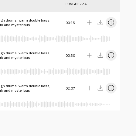
LUNGHEZZA
ough drums, warm double bass,
00:15
ark and mysterious
ough drums, warm double bass,
00:30
ark and mysterious
ough drums, warm double bass,
02:07
ark and mysterious