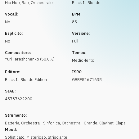
Richiedi musica
Hip Hop, Rap
,
Orchestrale
Black Is Blonde
Vocali:
BPM:
No
85
Esplicito:
Versione:
No
Full
Compositore:
Tempo:
Yuri
Tereshchenko
(
50.0
%)
Medio-lento
Editore:
ISRC:
Black Is Blonde Edition
GBBE82671638
SIAE:
45787622200
Strumento:
Batteria
,
Orchestra - Sinfonica
,
Orchestra - Grande
,
Clavinet
,
Claps
Mood:
Sofisticato
,
Misterioso
,
Strisciante