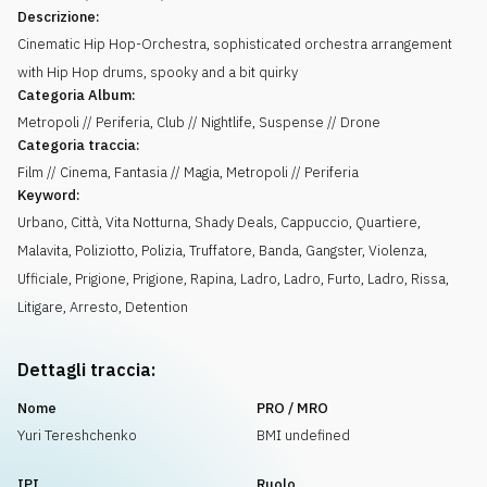
Descrizione:
Cinematic Hip Hop-Orchestra, sophisticated orchestra arrangement
with Hip Hop drums, spooky and a bit quirky
Categoria Album:
Metropoli // Periferia, Club // Nightlife, Suspense // Drone
Categoria traccia:
Film // Cinema, Fantasia // Magia, Metropoli // Periferia
Keyword:
Urbano
,
Città
,
Vita Notturna
,
Shady Deals
,
Cappuccio
,
Quartiere
,
Malavita
,
Poliziotto
,
Polizia
,
Truffatore
,
Banda
,
Gangster
,
Violenza
,
Ufficiale
,
Prigione
,
Prigione
,
Rapina
,
Ladro
,
Ladro
,
Furto
,
Ladro
,
Rissa
,
Litigare
,
Arresto
,
Detention
Dettagli traccia:
Nome
PRO / MRO
Yuri Tereshchenko
BMI undefined
IPI
Ruolo