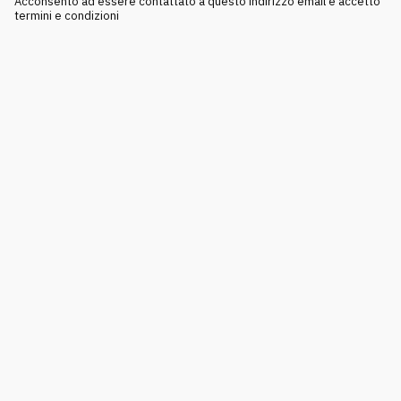
Acconsento ad essere contattato a questo indirizzo email e accetto
termini e condizioni