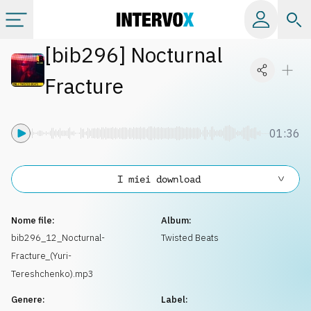
[
bib296
]
Nocturnal
Categorie
Fracture
Album
01:36
Label
I miei download
Playlist
Nome file:
Album:
Licenze
bib296_12_Nocturnal-
Twisted Beats
Fracture_(Yuri-
Info
Tereshchenko).mp3
Genere:
Label: