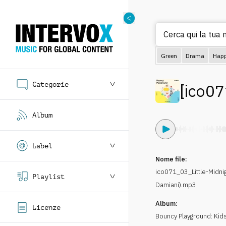
Cerca qui la tua m
Green
Drama
Hap
Categorie
[
ico07
Album
Label
Nome file:
ico071_03_Little-Midni
Playlist
Damiani).mp3
Album:
Licenze
Bouncy Playground: Kids