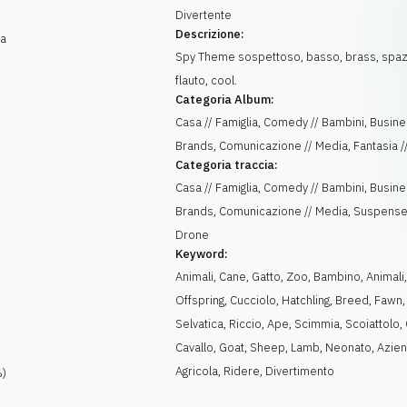
Divertente
Descrizione:
ra
Spy Theme sospettoso, basso, brass, spa
flauto, cool.
Categoria Album:
Casa // Famiglia, Comedy // Bambini, Busine
Brands, Comunicazione // Media, Fantasia /
Categoria traccia:
Casa // Famiglia, Comedy // Bambini, Busine
Brands, Comunicazione // Media, Suspense
Drone
Keyword:
Animali
,
Cane
,
Gatto
,
Zoo
,
Bambino
,
Animali
Offspring
,
Cucciolo
,
Hatchling
,
Breed
,
Fawn
Selvatica
,
Riccio
,
Ape
,
Scimmia
,
Scoiattolo
,
Cavallo
,
Goat
,
Sheep
,
Lamb
,
Neonato
,
Azie
Agricola
,
Ridere
,
Divertimento
)