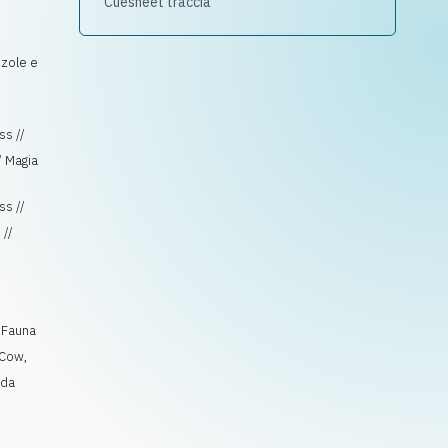
Cuesheet traccia
zzole e
ss //
/ Magia
ss //
 //
,
,
Fauna
Cow
,
nda