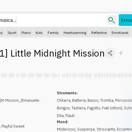
usica...
Extr
py
Sport
Piano
Kids
Family
Heartwarming
Reflective
Emotional
1
]
Little Midnight Mission
Strumento:
ght-Mission_(Emanuele-
Chitarra
,
Batteria
,
Basso
,
Tromba
,
Percussio
Bongos
,
Tastiera
,
Fagotto
,
Fiati (ottoni)
,
Schi
Dita
,
Flauti
Mood:
 Playful Sweet
Misterioso
,
Suspense
,
Strisciante
,
Eccentri