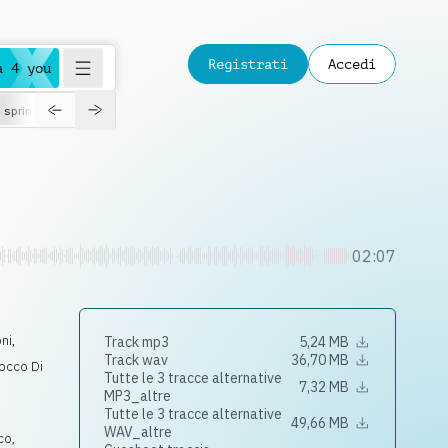
Registrati
Accedi
a 4 you
spring
02:07
ni
,
Track mp3
5,24 MB
Track wav
36,70 MB
occo Di
Tutte le 3 tracce alternative
7,32 MB
MP3_altre
Tutte le 3 tracce alternative
49,66 MB
WAV_altre
co
,