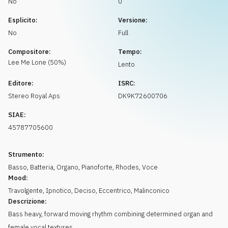
No
0
Richiedi musica
Esplicito:
Versione:
No
Full
Compositore:
Tempo:
Lee Me
Lone
(
50
%)
Lento
Editore:
ISRC:
Stereo Royal Aps
DK9K72600706
SIAE:
45787705600
Strumento:
Basso
,
Batteria
,
Organo
,
Pianoforte
,
Rhodes
,
Voce
Mood:
Travolgente
,
Ipnotico
,
Deciso
,
Eccentrico
,
Malinconico
Descrizione:
Bass heavy, forward moving rhythm combining determined organ and
female vocal textures.