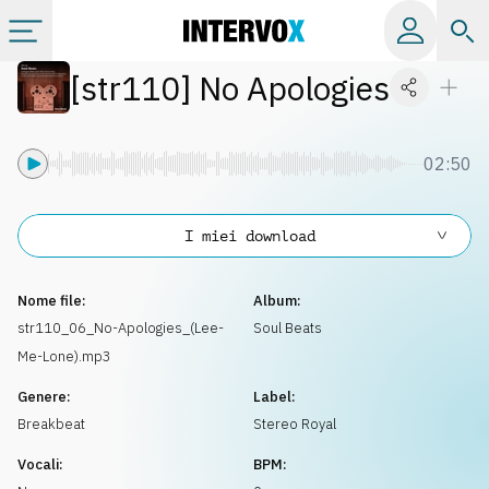
[
str110
]
No Apologies
Categorie
Album
02:50
Label
I miei download
Playlist
Nome file:
Album:
str110_06_No-Apologies_(Lee-
Soul Beats
Me-Lone).mp3
Licenze
Genere:
Label:
Breakbeat
Stereo Royal
Info
Vocali:
BPM: