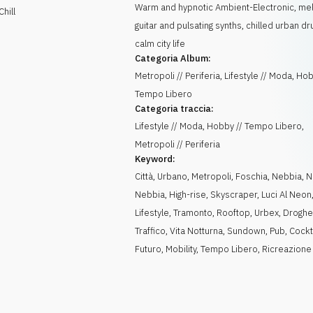
Warm and hypnotic Ambient-Electronic, me
hill
guitar and pulsating synths, chilled urban d
calm city life
Categoria Album:
Metropoli // Periferia, Lifestyle // Moda, Hob
Tempo Libero
Categoria traccia:
Lifestyle // Moda, Hobby // Tempo Libero,
Metropoli // Periferia
Keyword:
Città
,
Urbano
,
Metropoli
,
Foschia
,
Nebbia
,
N
Nebbia
,
High-rise
,
Skyscraper
,
Luci Al Neon
Lifestyle
,
Tramonto
,
Rooftop
,
Urbex
,
Drogh
Traffico
,
Vita Notturna
,
Sundown
,
Pub
,
Cockt
Futuro
,
Mobility
,
Tempo Libero
,
Ricreazione