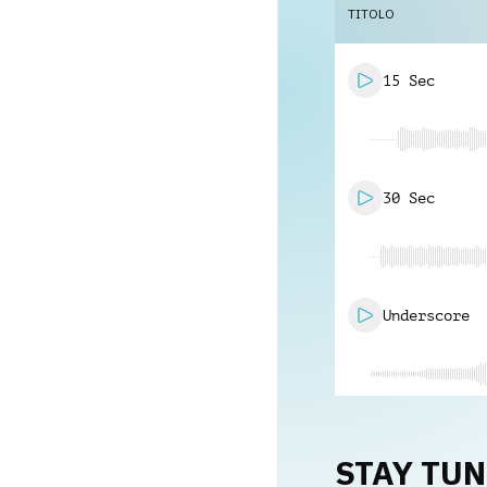
TITOLO
15 Sec
30 Sec
Underscore
STAY TU