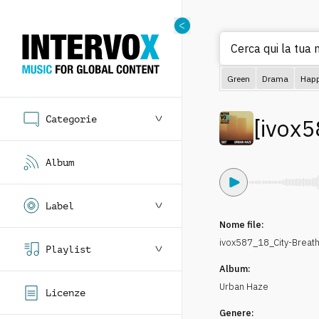
Cerca qui la tua
Green
Drama
Hap
Categorie
[
ivox5
Album
Label
Nome file:
ivox587_18_City-Breath
Playlist
Album:
Urban Haze
Licenze
Genere: