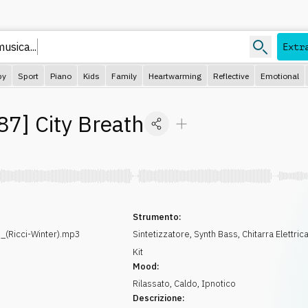
 musica
Extr
py
Sport
Piano
Kids
Family
Heartwarming
Reflective
Emotional
87
]
City Breath
Strumento:
_(Ricci-Winter).mp3
Sintetizzatore
,
Synth Bass
,
Chitarra Elettric
Kit
Mood:
Rilassato
,
Caldo
,
Ipnotico
Descrizione: