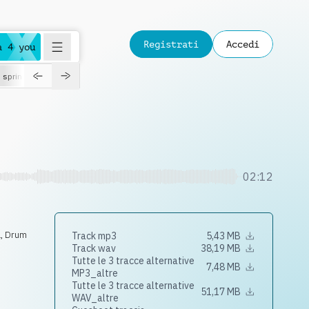
Registrati
Accedi
a 4 you
spring
02:12
a
,
Drum
Track mp3
5,43 MB
Track wav
38,19 MB
Tutte le 3 tracce alternative
7,48 MB
MP3_altre
Tutte le 3 tracce alternative
51,17 MB
WAV_altre