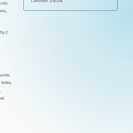
Cuesheet traccia
lodic
rums,
by //
uvole
,
,
Notte
,
e
,
ail
,