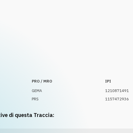
PRO / MRO
IPI
GEMA
1210871491
PRS
1157472936
tive di questa Traccia: