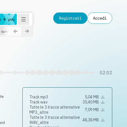
Registrati
Accedi
a 4 you
spring
02:02
rte
Track mp3
5,04 MB
Track wav
35,40 MB
Tutte le 3 tracce alternative
7,09 MB
MP3_altre
Tutte le 3 tracce alternative
48,38 MB
WAV_altre
and