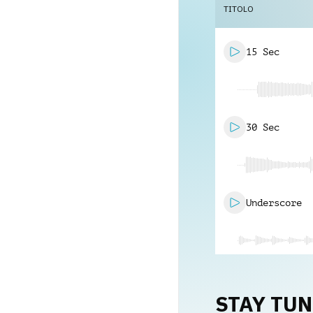
TITOLO
15 Sec
30 Sec
Underscore
STAY TU