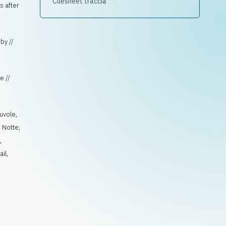
Cuesheet traccia
s after
by //
e //
uvole
,
,
Notte
,
e
,
ail
,