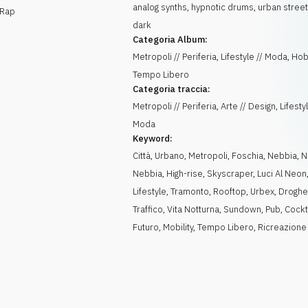
analog synths, hypnotic drums, urban street
 Rap
dark
Categoria Album:
Metropoli // Periferia, Lifestyle // Moda, Hob
Tempo Libero
Categoria traccia:
Metropoli // Periferia, Arte // Design, Lifestyl
Moda
Keyword:
Città
,
Urbano
,
Metropoli
,
Foschia
,
Nebbia
,
N
Nebbia
,
High-rise
,
Skyscraper
,
Luci Al Neon
Lifestyle
,
Tramonto
,
Rooftop
,
Urbex
,
Drogh
Traffico
,
Vita Notturna
,
Sundown
,
Pub
,
Cockt
Futuro
,
Mobility
,
Tempo Libero
,
Ricreazione