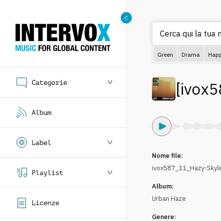
Cerca qui la tua m
Green
Drama
Hap
Categorie
[
ivox5
Album
Label
Nome file:
ivox587_11_Hazy-Skyli
Playlist
Album:
Urban Haze
Licenze
Genere: