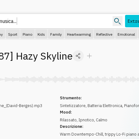
usica...
Extr
py
Sport
Piano
Kids
Family
Heartwarming
Reflective
Emotional
87
]
Hazy Skyline
Strumento:
ne_(David-Berges).mp3
Sintetizzatore
,
Batteria Elettronica
,
Pianofo
Mood:
Rilassato
,
Ipnotico
,
Calmo
Descrizione:
Warm Downtempo-Chill, trippy Lo-Fi piano 