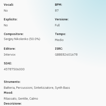
Richiedi musica
Vocali:
BPM:
No
87
Esplicito:
Versione:
No
Full
Compositore:
Tempo:
Sergey
Nikolenko
(
50.0
%)
Medio
Editore:
ISRC:
Intervox
GBBE82601678
SIAE:
45787506000
Strumento:
Batteria
,
Percussioni
,
Sintetizzatore
,
Synth Bass
Mood:
Rilassato
,
Gentile
,
Calmo
Descrizione: