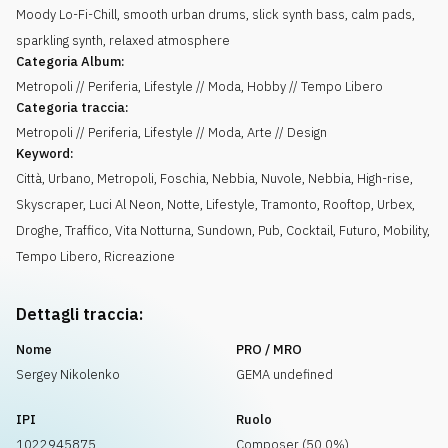
Moody Lo-Fi-Chill, smooth urban drums, slick synth bass, calm pads,
sparkling synth, relaxed atmosphere
Categoria Album:
Metropoli // Periferia, Lifestyle // Moda, Hobby // Tempo Libero
Categoria traccia:
Metropoli // Periferia, Lifestyle // Moda, Arte // Design
Keyword:
Città
,
Urbano
,
Metropoli
,
Foschia
,
Nebbia
,
Nuvole
,
Nebbia
,
High-rise
,
Skyscraper
,
Luci Al Neon
,
Notte
,
Lifestyle
,
Tramonto
,
Rooftop
,
Urbex
,
Droghe
,
Traffico
,
Vita Notturna
,
Sundown
,
Pub
,
Cocktail
,
Futuro
,
Mobility
,
Tempo Libero
,
Ricreazione
Dettagli traccia:
Nome
PRO / MRO
Sergey Nikolenko
GEMA undefined
IPI
Ruolo
1022945875
Composer (50.0%)