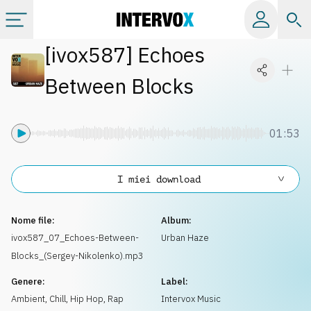
[
ivox587
]
Echoes
Categorie
Between Blocks
Album
01:53
Label
I miei download
Playlist
Nome file:
Album:
Licenze
ivox587_07_Echoes-Between-
Urban Haze
Blocks_(Sergey-Nikolenko).mp3
Info
Genere:
Label:
Ambient, Chill
,
Hip Hop, Rap
Intervox Music