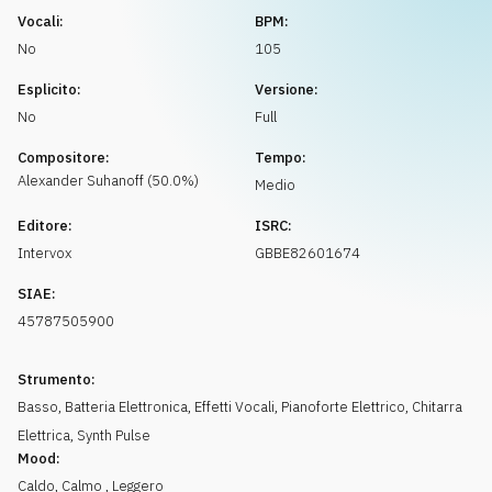
Richiedi musica
Vocali:
BPM:
No
105
Esplicito:
Versione:
No
Full
Compositore:
Tempo:
Alexander
Suhanoff
(
50.0
%)
Medio
Editore:
ISRC:
Intervox
GBBE82601674
SIAE:
45787505900
Strumento:
Basso
,
Batteria Elettronica
,
Effetti Vocali
,
Pianoforte Elettrico
,
Chitarra
Elettrica
,
Synth Pulse
Mood:
Caldo
,
Calmo
,
Leggero