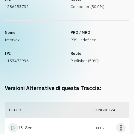
1286253732
Composer (50.0%)
Nome
PRO / MRO
Intervox
PRS undefined
IPI
Ruolo
1157472936
Publisher (50%)
Versioni Alternative di questa Traccia:
TITOLO
LUNGHEZZA
15 Sec
00:15