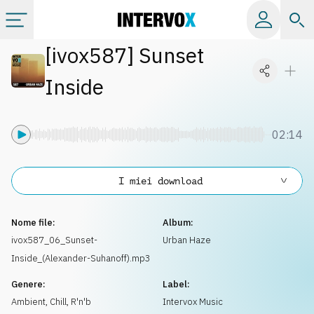
[
ivox587
]
Sunset
Categorie
Inside
Album
02:14
Label
I miei download
Playlist
Nome file:
Album:
Licenze
ivox587_06_Sunset-
Urban Haze
Inside_(Alexander-Suhanoff).mp3
Info
Genere:
Label:
Ambient, Chill
,
R'n'b
Intervox Music