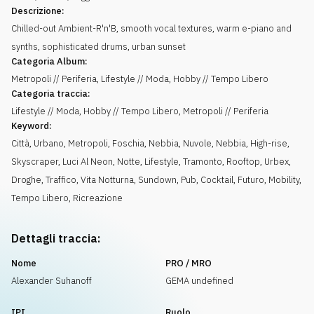
Descrizione:
Chilled-out Ambient-R'n'B, smooth vocal textures, warm e-piano and
synths, sophisticated drums, urban sunset
Categoria Album:
Metropoli // Periferia, Lifestyle // Moda, Hobby // Tempo Libero
Categoria traccia:
Lifestyle // Moda, Hobby // Tempo Libero, Metropoli // Periferia
Keyword:
Città
,
Urbano
,
Metropoli
,
Foschia
,
Nebbia
,
Nuvole
,
Nebbia
,
High-rise
,
Skyscraper
,
Luci Al Neon
,
Notte
,
Lifestyle
,
Tramonto
,
Rooftop
,
Urbex
,
Droghe
,
Traffico
,
Vita Notturna
,
Sundown
,
Pub
,
Cocktail
,
Futuro
,
Mobility
,
Tempo Libero
,
Ricreazione
Dettagli traccia:
Nome
PRO / MRO
Alexander Suhanoff
GEMA undefined
IPI
Ruolo