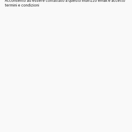
Acconsento ad essere contattato a questo indirizzo email e accetto
termini e condizioni