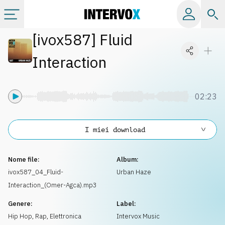
[
ivox587
]
Fluid
Categorie
Interaction
Album
02:23
Label
I miei download
Playlist
Nome file:
Album:
Licenze
ivox587_04_Fluid-
Urban Haze
Interaction_(Omer-Agca).mp3
Info
Genere:
Label:
Hip Hop, Rap
,
Elettronica
Intervox Music