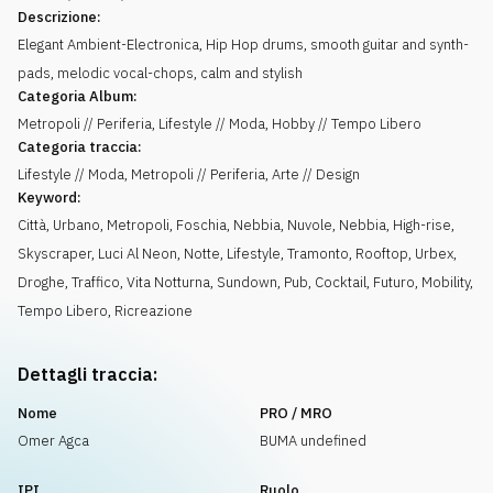
Descrizione:
Elegant Ambient-Electronica, Hip Hop drums, smooth guitar and synth-
pads, melodic vocal-chops, calm and stylish
Categoria Album:
Metropoli // Periferia, Lifestyle // Moda, Hobby // Tempo Libero
Categoria traccia:
Lifestyle // Moda, Metropoli // Periferia, Arte // Design
Keyword:
Città
,
Urbano
,
Metropoli
,
Foschia
,
Nebbia
,
Nuvole
,
Nebbia
,
High-rise
,
Skyscraper
,
Luci Al Neon
,
Notte
,
Lifestyle
,
Tramonto
,
Rooftop
,
Urbex
,
Droghe
,
Traffico
,
Vita Notturna
,
Sundown
,
Pub
,
Cocktail
,
Futuro
,
Mobility
,
Tempo Libero
,
Ricreazione
Dettagli traccia:
Nome
PRO / MRO
Omer Agca
BUMA undefined
IPI
Ruolo