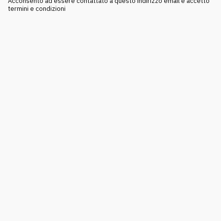
Acconsento ad essere contattato a questo indirizzo email e accetto
termini e condizioni