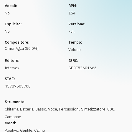
Richiedi musica
Vocali:
BPM:
No
154
Esplicito:
Versione:
No
Full
Compositore:
Tempo:
Omer
Agca
(
50.0
%)
Veloce
Editore:
ISRC:
Intervox
GBBE82601666
SIAE:
45787505700
Strumento:
Chitarra
,
Batteria
,
Basso
,
Voce
,
Percussioni
,
Sintetizzatore
,
808
,
Campane
Mood:
Positivo
,
Gentile
,
Calmo