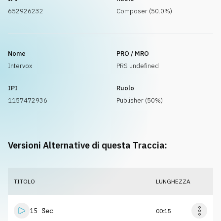
652926232
Composer (50.0%)
Nome
PRO / MRO
Intervox
PRS undefined
IPI
Ruolo
1157472936
Publisher (50%)
Versioni Alternative di questa Traccia:
TITOLO
LUNGHEZZA
15 Sec
00:15