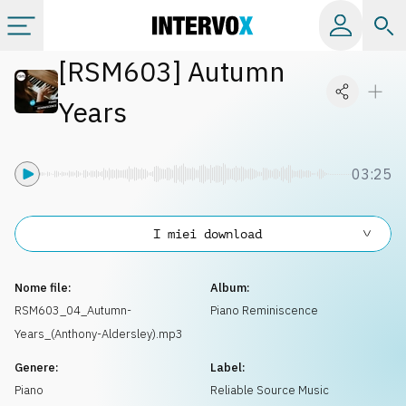
[
RSM603
]
Autumn
Categorie
Years
Album
03:25
Label
I miei download
Playlist
Nome file:
Album:
Licenze
RSM603_04_Autumn-
Piano Reminiscence
Years_(Anthony-Aldersley).mp3
Info
Genere:
Label:
Piano
Reliable Source Music