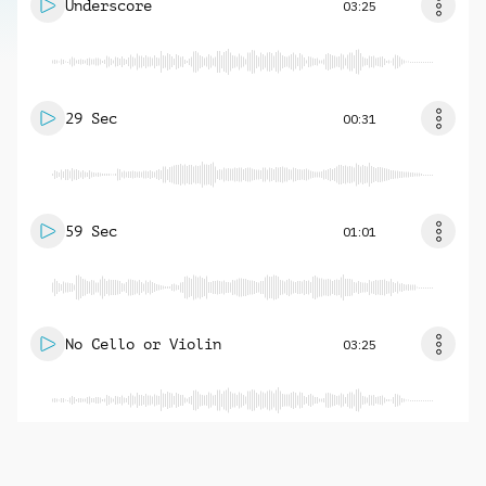
Underscore
03:25
29 Sec
00:31
59 Sec
01:01
No Cello or Violin
03:25