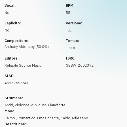
Richiedi musica
Vocali:
BPM:
No
58
Esplicito:
Versione:
No
Full
Compositore:
Tempo:
Anthony
Aldersley
(
50.0
%)
Lento
Editore:
ISRC:
Reliable Source Music
GBBWT2602372
SIAE:
45787695600
Strumento:
Archi
,
Violoncello
,
Violino
,
Pianoforte
Mood:
Calmo
,
Romantico
,
Emozionante
,
Caldo
,
Riflessivo
Descrizione: