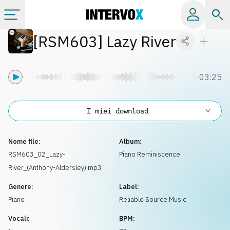
[
RSM603
]
Lazy River
Categorie
Album
03:25
Label
I miei download
Playlist
Nome file:
Album:
RSM603_02_Lazy-
Piano Reminiscence
River_(Anthony-Aldersley).mp3
Licenze
Genere:
Label:
Piano
Reliable Source Music
Info
Vocali:
BPM: