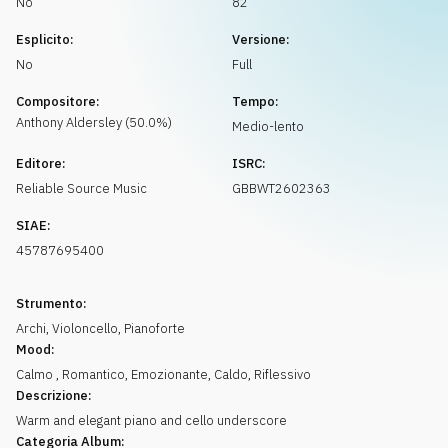
No
82
Richiedi musica
Esplicito:
Versione:
No
Full
Compositore:
Tempo:
Anthony
Aldersley
(
50.0
%)
Medio-lento
Editore:
ISRC:
Reliable Source Music
GBBWT2602363
SIAE:
45787695400
Strumento:
Archi
,
Violoncello
,
Pianoforte
Mood:
Calmo
,
Romantico
,
Emozionante
,
Caldo
,
Riflessivo
Descrizione:
Warm and elegant piano and cello underscore
Categoria Album: