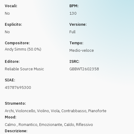
Richiedi musica
Vocali:
BPM:
No
130
Esplicito:
Versione:
No
Full
Compositore:
Tempo:
Andy
Simms
(
50.0
%)
Medio-veloce
Editore:
ISRC:
Reliable Source Music
GBBWT2602358
SIAE:
45787695300
Strumento:
Archi
,
Violoncello
,
Violino
,
Viola
,
Contrabbasso
,
Pianoforte
Mood:
Calmo
,
Romantico
,
Emozionante
,
Caldo
,
Riflessivo
Descrizione: