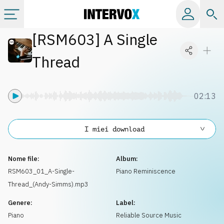
[
RSM603
]
A Single
Categorie
Thread
Album
02:13
Label
I miei download
Playlist
Nome file:
Album:
Licenze
RSM603_01_A-Single-
Piano Reminiscence
Thread_(Andy-Simms).mp3
Info
Genere:
Label:
Piano
Reliable Source Music