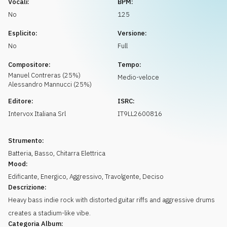
Vocali:
BPM:
Richiedi musica
No
125
Esplicito:
Versione:
No
Full
Compositore:
Tempo:
Manuel
Contreras
(
25
%)
Medio-veloce
Alessandro
Mannucci
(
25
%)
Editore:
ISRC:
Intervox Italiana Srl
IT9LL2600816
Strumento:
Batteria
,
Basso
,
Chitarra Elettrica
Mood:
Edificante
,
Energico
,
Aggressivo
,
Travolgente
,
Deciso
Descrizione:
Heavy bass indie rock with distorted guitar riffs and aggressive drums
creates a stadium-like vibe.
Categoria Album: