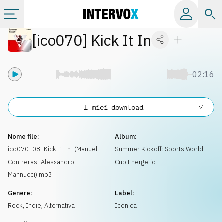
[
ico070
]
Kick It In
Categorie
Album
02:16
Label
I miei download
Playlist
Nome file:
Album:
ico070_08_Kick-It-In_(Manuel-
Summer Kickoff: Sports World
Contreras_Alessandro-
Cup Energetic
Licenze
Mannucci).mp3
Genere:
Label:
Info
Rock
,
Indie, Alternativa
Iconica