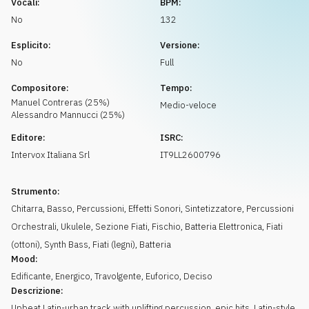
Vocali:
BPM:
Richiedi musica
No
132
Esplicito:
Versione:
No
Full
Compositore:
Tempo:
Manuel
Contreras
(
25
%)
Medio-veloce
Alessandro
Mannucci
(
25
%)
Editore:
ISRC:
Intervox Italiana Srl
IT9LL2600796
Strumento:
Chitarra
,
Basso
,
Percussioni
,
Effetti Sonori
,
Sintetizzatore
,
Percussioni
Orchestrali
,
Ukulele
,
Sezione Fiati
,
Fischio
,
Batteria Elettronica
,
Fiati
(ottoni)
,
Synth Bass
,
Fiati (legni)
,
Batteria
Mood:
Edificante
,
Energico
,
Travolgente
,
Euforico
,
Deciso
Descrizione:
Upbeat Latin-urban track with uplifting percussion, epic hits, Latin-style