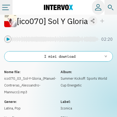
[
ico070
]
Sol Y Gloria
Categorie
Album
02:20
Label
I miei download
Playlist
Nome file:
Album:
ico070_03_Sol-Y-Gloria_(Manuel-
Summer Kickoff: Sports World
Contreras_Alessandro-
Cup Energetic
Licenze
Mannucci).mp3
Genere:
Label:
Info
Latina
,
Pop
Iconica