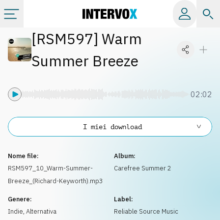
[
RSM597
]
Warm
Categorie
Summer Breeze
Album
02:02
Label
I miei download
Playlist
Nome file:
Album:
Licenze
RSM597_10_Warm-Summer-
Carefree Summer 2
Breeze_(Richard-Keyworth).mp3
Info
Genere:
Label:
Indie, Alternativa
Reliable Source Music