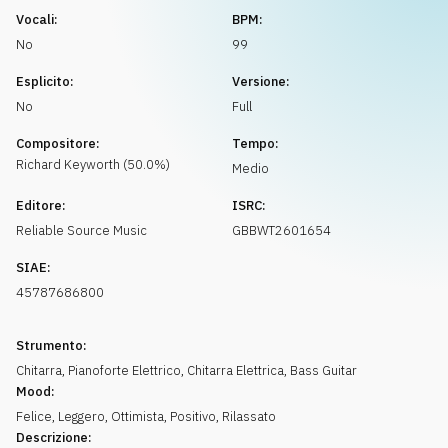
Richiedi musica
Vocali:
BPM:
No
99
Esplicito:
Versione:
No
Full
Compositore:
Tempo:
Richard
Keyworth
(
50.0
%)
Medio
Editore:
ISRC:
Reliable Source Music
GBBWT2601654
SIAE:
45787686800
Strumento:
Chitarra
,
Pianoforte Elettrico
,
Chitarra Elettrica
,
Bass Guitar
Mood:
Felice
,
Leggero
,
Ottimista
,
Positivo
,
Rilassato
Descrizione: