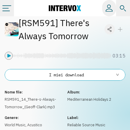
[
RSM591
]
There's
Categorie
Always Tomorrow
Album
03:15
Label
I miei download
Playlist
Nome file:
Album:
Licenze
RSM591_14_There-s-Always-
Mediterranean Holidays 2
Tomorrow_(Geoff-Clark).mp3
Info
Genere:
Label:
World Music
,
Acustico
Reliable Source Music