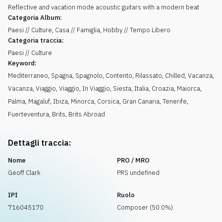
Reflective and vacation mode acoustic guitars with a modern beat
Categoria Album:
Paesi // Culture, Casa // Famiglia, Hobby // Tempo Libero
Categoria traccia:
Paesi // Culture
Keyword:
Mediterraneo
,
Spagna
,
Spagnolo
,
Contento
,
Rilassato
,
Chilled
,
Vacanza
,
Vacanza
,
Viaggio
,
Viaggio
,
In Viaggio
,
Siesta
,
Italia
,
Croazia
,
Maiorca
,
Palma
,
Magaluf
,
Ibiza
,
Minorca
,
Corsica
,
Gran Canaria
,
Tenerife
,
Fuerteventura
,
Brits
,
Brits Abroad
Dettagli traccia:
Nome
PRO / MRO
Geoff Clark
PRS undefined
IPI
Ruolo
716045170
Composer (50.0%)