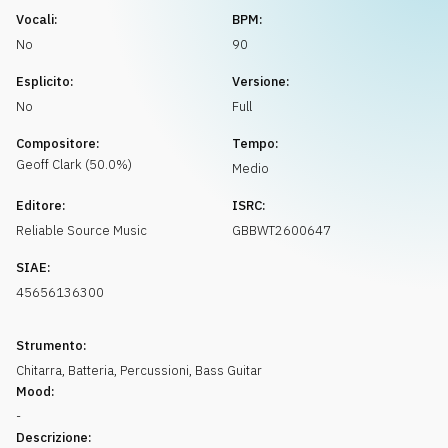
Richiedi musica
Vocali:
BPM:
No
90
Esplicito:
Versione:
No
Full
Compositore:
Tempo:
Geoff
Clark
(
50.0
%)
Medio
Editore:
ISRC:
Reliable Source Music
GBBWT2600647
SIAE:
45656136300
Strumento:
Chitarra
,
Batteria
,
Percussioni
,
Bass Guitar
Mood:
-
Descrizione: