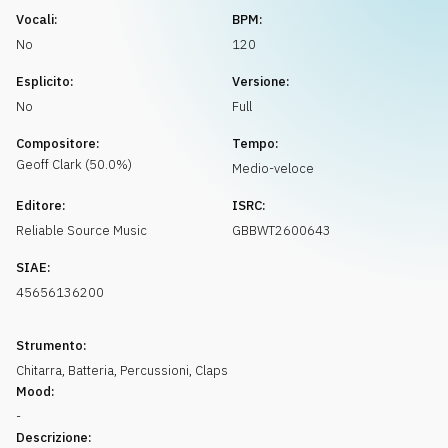
Richiedi musica
Vocali:
BPM:
No
120
Esplicito:
Versione:
No
Full
Compositore:
Tempo:
Geoff
Clark
(
50.0
%)
Medio-veloce
Editore:
ISRC:
Reliable Source Music
GBBWT2600643
SIAE:
45656136200
Strumento:
Chitarra
,
Batteria
,
Percussioni
,
Claps
Mood:
-
Descrizione: