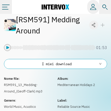
[
RSM591
]
Medding
Categorie
Around
Album
01:53
Label
I miei download
Playlist
Nome file:
Album:
Licenze
RSM591_13_Medding-
Mediterranean Holidays 2
Around_(Geoff-Clark).mp3
Info
Genere:
Label:
World Music
,
Acustico
Reliable Source Music