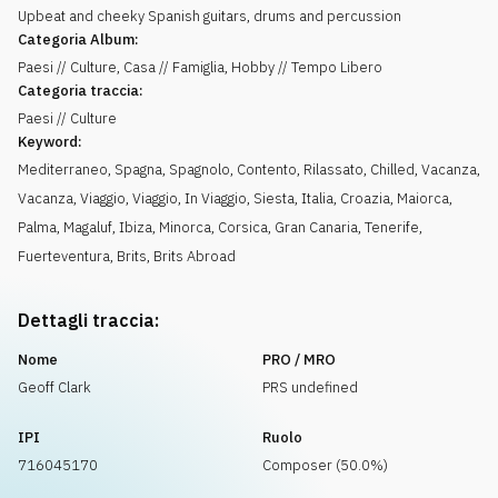
Upbeat and cheeky Spanish guitars, drums and percussion
Categoria Album:
Paesi // Culture, Casa // Famiglia, Hobby // Tempo Libero
Categoria traccia:
Paesi // Culture
Keyword:
Mediterraneo
,
Spagna
,
Spagnolo
,
Contento
,
Rilassato
,
Chilled
,
Vacanza
,
Vacanza
,
Viaggio
,
Viaggio
,
In Viaggio
,
Siesta
,
Italia
,
Croazia
,
Maiorca
,
Palma
,
Magaluf
,
Ibiza
,
Minorca
,
Corsica
,
Gran Canaria
,
Tenerife
,
Fuerteventura
,
Brits
,
Brits Abroad
Dettagli traccia:
Nome
PRO / MRO
Geoff Clark
PRS undefined
IPI
Ruolo
716045170
Composer (50.0%)