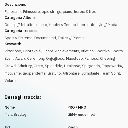
Descrizione:
Panoramic Filmscore, epic strings, piano, heroic & free
Categoria Album:
Gossip // Intrattenimento, Hobby // Tempo Libero, Lifestyle // Moda
Categoria traccia:
Sport // Estremo, Documentari, Trailer // Promo
Keyword:
Vittorioso
,
Onorevole
,
Onore
,
Achievements
,
Atletico
,
Sportivo
,
Sports
Event
,
Award Ceremony
,
Orgoglioso
,
Maestoso
,
Famoso
,
Cheering
Crowd
,
Admiring
,
Grato
,
Splendido
,
Luminoso
,
Spingendo
,
Empowering
,
Motivante
,
Indipendente
,
Gratuito
,
Affrontare
,
Stimolante
,
Team Spirit
,
Volare
Dettagli traccia:
Nome
PRO / MRO
Marc Bradley
GEMA undefined
IPI
Ruolo