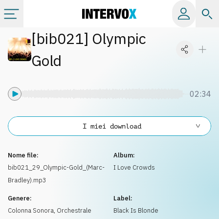
[
bib021
]
Olympic
Categorie
Gold
Album
02:34
Label
I miei download
Playlist
Nome file:
Album:
Licenze
bib021_29_Olympic-Gold_(Marc-
I Love Crowds
Bradley).mp3
Info
Genere:
Label:
Colonna Sonora
,
Orchestrale
Black Is Blonde