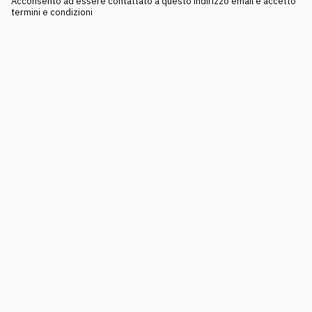
Acconsento ad essere contattato a questo indirizzo email e accetto
termini e condizioni