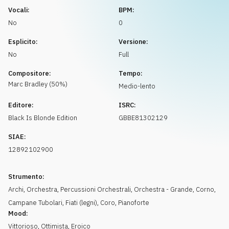
Richiedi musica
Vocali:
BPM:
No
0
Esplicito:
Versione:
No
Full
Compositore:
Tempo:
Marc
Bradley
(
50
%)
Medio-lento
Editore:
ISRC:
Black Is Blonde Edition
GBBE81302129
SIAE:
12892102900
Strumento:
Archi
,
Orchestra
,
Percussioni Orchestrali
,
Orchestra - Grande
,
Corno
,
Campane Tubolari
,
Fiati (legni)
,
Coro
,
Pianoforte
Mood:
Vittorioso
,
Ottimista
,
Eroico