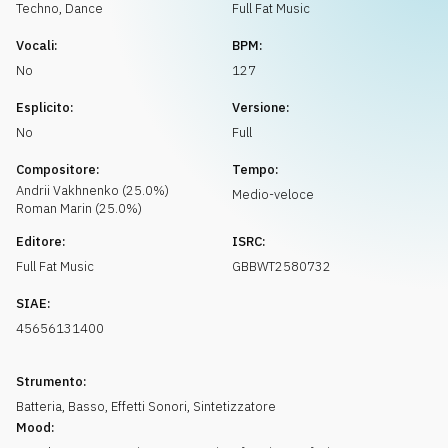
Richiedi musica
Techno
,
Dance
Full Fat Music
Vocali:
BPM:
No
127
Esplicito:
Versione:
No
Full
Compositore:
Tempo:
Andrii
Vakhnenko
(
25.0
%)
Medio-veloce
Roman
Marin
(
25.0
%)
Editore:
ISRC:
Full Fat Music
GBBWT2580732
SIAE:
45656131400
Strumento:
Batteria
,
Basso
,
Effetti Sonori
,
Sintetizzatore
Mood: