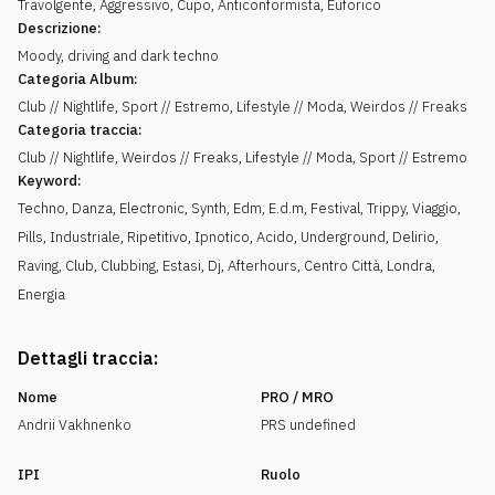
Travolgente
,
Aggressivo
,
Cupo
,
Anticonformista
,
Euforico
Descrizione:
Moody, driving and dark techno
Categoria Album:
Club // Nightlife, Sport // Estremo, Lifestyle // Moda, Weirdos // Freaks
Categoria traccia:
Club // Nightlife, Weirdos // Freaks, Lifestyle // Moda, Sport // Estremo
Keyword:
Techno
,
Danza
,
Electronic
,
Synth
,
Edm
,
E.d.m
,
Festival
,
Trippy
,
Viaggio
,
Pills
,
Industriale
,
Ripetitivo
,
Ipnotico
,
Acido
,
Underground
,
Delirio
,
Raving
,
Club
,
Clubbing
,
Estasi
,
Dj
,
Afterhours
,
Centro Città
,
Londra
,
Energia
Dettagli traccia:
Nome
PRO / MRO
Andrii Vakhnenko
PRS undefined
IPI
Ruolo