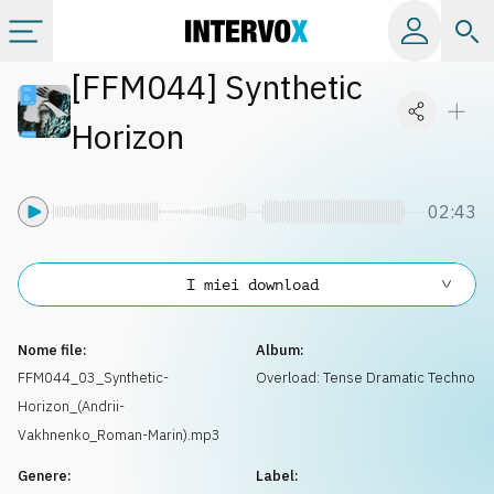
[
FFM044
]
Synthetic
Categorie
Horizon
Album
02:43
Label
I miei download
Playlist
Nome file:
Album:
Licenze
FFM044_03_Synthetic-
Overload: Tense Dramatic Techno
Horizon_(Andrii-
Info
Vakhnenko_Roman-Marin).mp3
Genere:
Label: