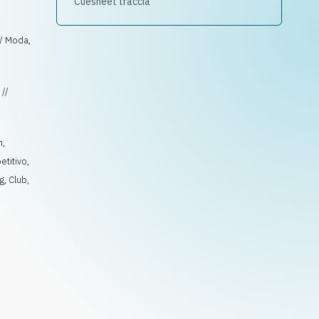
Cuesheet traccia
// Moda,
 //
m
,
etitivo
,
ng
,
Club
,
,