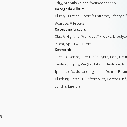
Edgy, propulsive and focused techno
Categoria Album:
Club // Nightlife, Sport // Estremo, Lifestyle 
Weirdos // Freaks
Categoria traccia:
Club // Nightlife, Weirdos // Freaks, Lifestyle
Moda, Sport // Estremo
Keyword:
Techno
,
Danza
,
Electronic
,
Synth
,
Edm
,
E.d.
Festival
,
Trippy
,
Viaggio
,
Pills
,
Industriale
,
Rip
Ipnotico
,
Acido
,
Underground
,
Delirio
,
Ravi
Clubbing
,
Estasi
,
Dj
,
Afterhours
,
Centro Città
Londra
,
Energia
%)