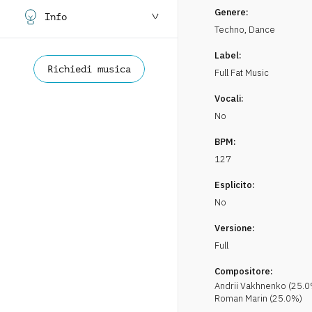
Genere:
Info
Techno
,
Dance
Label:
Richiedi musica
Full Fat Music
Vocali:
No
BPM:
127
Esplicito:
No
Versione:
Full
Compositore:
Andrii
Vakhnenko
(
25.0
Roman
Marin
(
25.0
%)