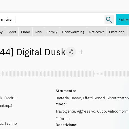
music
Extr
py
Sport
Piano
Kids
Family
Heartwarming
Reflective
Emotional
44
]
Digital Dusk
Strumento:
k_(Andrii-
Batteria
,
Basso
,
Effetti Sonori
,
Sintetizzator
Mood:
in).mp3
Travolgente
,
Aggressivo
,
Cupo
,
Anticonform
Euforico
tic Techno
Descrizione: