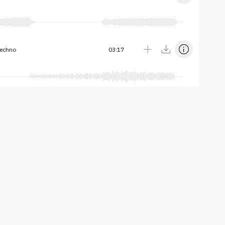
techno
03:17