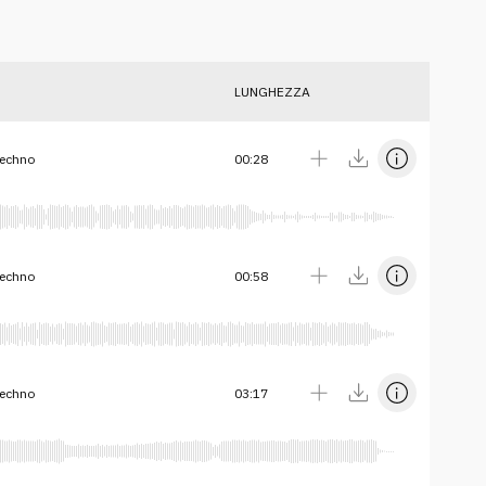
LUNGHEZZA
techno
00:28
techno
00:58
techno
03:17