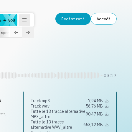
Registrati
Accedi
a 4 you
spring
03:17
e
Track mp3
7,94 MB
Track wav
56,76 MB
Tutte le 13 tracce alternative
ista
,
90,47 MB
MP3_altre
Tutte le 13 tracce
653,12 MB
alternative WAV_altre