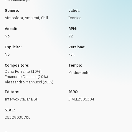
Richiedi musica
Genere:
Label:
Atmosfera
,
Ambient, Chill
Iconica
Vocali:
BPM:
No
72
Esplicito:
Versione:
No
Full
Compositore:
Tempo:
Dario
Ferrante
(
10
%)
Medio-lento
Emanuele
Damiani
(
20
%)
Alessandro
Mannucci
(
20
%)
Editore:
ISRC:
Intervox Italiana Srl
IT9LL2505304
SIAE:
25329038700