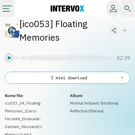
[
ico053
]
Floating
Categorie
Memories
Album
02:39
Label
I miei download
Playlist
Nome file:
Album:
Licenze
ico053_04_Floating-
Minimal Ambient: Emotional
Memories_(Dario-
Reflective Ethereal
Info
Ferrante_Emanuele-
Damiani_Alessandro-
Mannucci).mp3