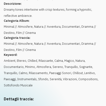
Descrizione:
Dreamy tones intertwine with crisp textures, forming a hypnotic,
reflective ambience.
Categoria Album:
Minimal // Atmosfere, Natura // Avventura, Documentari, Dramma //
Destino, Film // Cinema
Categoria traccia:
Minimal // Atmosfere, Natura // Avventura, Documentari, Dramma //
Destino, Film // Cinema
Keyword:
Ambient
,
Etereo
,
Chilled
,
Rilassante
,
Calma
,
Magico
,
Natura
,
Documentario
,
Minimo
,
Atmosfera
,
Sereno
,
Tranquillo
,
Sognante
,
Tranquillo, Calmo
,
Rilassamento
,
Paesaggi Sonori
,
Chillout
,
Lenitivo
,
Paesaggi
,
Instrumentals
,
Sfondo
,
Serenità
,
Vibrazioni
,
Compositions
,
Sottofondo Musicale
Dettagli traccia: