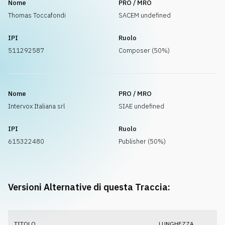
Nome
PRO / MRO
Thomas Toccafondi
SACEM undefined
IPI
Ruolo
511292587
Composer (50%)
Nome
PRO / MRO
Intervox Italiana srl
SIAE undefined
IPI
Ruolo
615322480
Publisher (50%)
Versioni Alternative di questa Traccia:
TITOLO
LUNGHEZZA