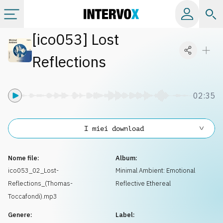
[
ico053
]
Lost
Categorie
Reflections
Album
02:35
Label
I miei download
Playlist
Nome file:
Album:
Licenze
ico053_02_Lost-
Minimal Ambient: Emotional
Reflections_(Thomas-
Reflective Ethereal
Info
Toccafondi).mp3
Genere:
Label: