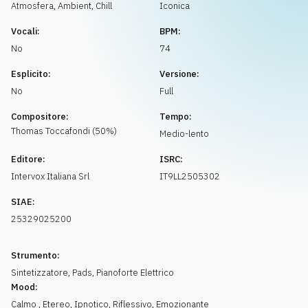
Richiedi musica
Atmosfera
,
Ambient, Chill
Iconica
Vocali:
BPM:
No
74
Esplicito:
Versione:
No
Full
Compositore:
Tempo:
Thomas
Toccafondi
(
50
%)
Medio-lento
Editore:
ISRC:
Intervox Italiana Srl
IT9LL2505302
SIAE:
25329025200
Strumento:
Sintetizzatore
,
Pads
,
Pianoforte Elettrico
Mood:
Calmo
,
Etereo
,
Ipnotico
,
Riflessivo
,
Emozionante