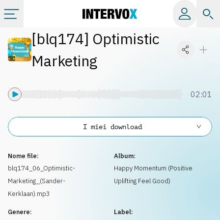
[
blq174
]
Optimistic
Categorie
Marketing
Album
02:01
Label
I miei download
Playlist
Nome file:
Album:
Licenze
blq174_06_Optimistic-
Happy Momentum (Positive
Marketing_(Sander-
Uplifting Feel Good)
Info
Kerklaan).mp3
Genere:
Label: