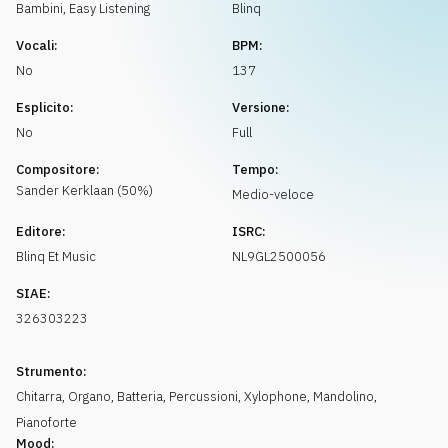
Richiedi musica
Bambini
,
Easy Listening
Blinq
Vocali:
BPM:
No
137
Esplicito:
Versione:
No
Full
Compositore:
Tempo:
Sander
Kerklaan
(
50
%)
Medio-veloce
Editore:
ISRC:
Blinq Et Music
NL9GL2500056
SIAE:
326303223
Strumento:
Chitarra
,
Organo
,
Batteria
,
Percussioni
,
Xylophone
,
Mandolino
,
Pianoforte
Mood: