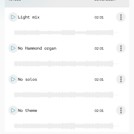
Light mix
02:01
No Hammond organ
02:01
No solos
02:01
No theme
02:01