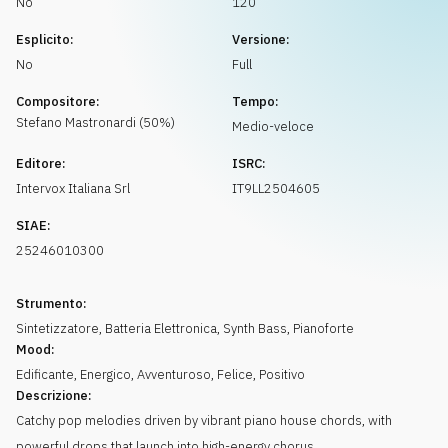
No
120
Richiedi musica
Esplicito:
Versione:
No
Full
Compositore:
Tempo:
Stefano
Mastronardi
(
50
%)
Medio-veloce
Editore:
ISRC:
Intervox Italiana Srl
IT9LL2504605
SIAE:
25246010300
Strumento:
Sintetizzatore
,
Batteria Elettronica
,
Synth Bass
,
Pianoforte
Mood:
Edificante
,
Energico
,
Avventuroso
,
Felice
,
Positivo
Descrizione:
Catchy pop melodies driven by vibrant piano house chords, with
powerful drops that launch into high-energy chorus.