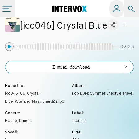
[
ico046
]
Crystal Blue
Categorie
Album
02:25
Label
I miei download
Playlist
Nome file:
Album:
ico046_05_Crystal-
Pop EDM: Summer Lifestyle Travel
Blue_(Stefano-Mastronardi).mp3
Licenze
Genere:
Label:
House
,
Dance
Iconica
Info
Vocali:
BPM: