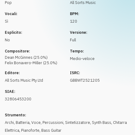
Richiedi musica
Pop
All Sorts Music
Vocali:
BPM:
Sì
120
Esplicito:
Versione:
No
Full
Compositore:
Tempo:
Dean
McGinnes
(
25.0
%)
Medio-veloce
Felix
Bonavero-Miller
(
25.0
%)
Editore:
ISRC:
All Sorts Music Pty Ltd
GBBWT2521205
SIAE:
32806453200
Strumento:
Archi
,
Batteria
,
Voce
,
Percussioni
,
Sintetizzatore
,
Synth Bass
,
Chitarra
Elettrica
,
Pianoforte
,
Bass Guitar