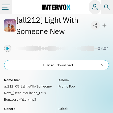
[
all212
]
Light With
Categorie
Someone New
Album
03:04
Label
I miei download
Playlist
Nome file:
Album:
Licenze
all212_05_Light-With-Someone-
Promo Pop
New_(Dean-McGinnes_Felix-
Info
Bonavero-Miller).mp3
Genere:
Label: