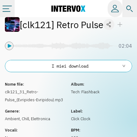
[
clk121
]
Retro Pulse
Categorie
Album
02:04
Label
I miei download
Playlist
Nome file:
Album:
clk121_31_Retro-
Tech: Flashback
Pulse_(Evripides-Evripidou).mp3
Licenze
Genere:
Label:
Ambient, Chill
,
Elettronica
Click Clock
Info
Vocali:
BPM: