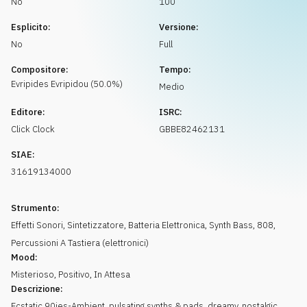
No
100
Richiedi musica
Esplicito:
Versione:
No
Full
Compositore:
Tempo:
Evripides
Evripidou
(
50.0
%)
Medio
Editore:
ISRC:
Click Clock
GBBE82462131
SIAE:
31619134000
Strumento:
Effetti Sonori
,
Sintetizzatore
,
Batteria Elettronica
,
Synth Bass
,
808
,
Percussioni A Tastiera (elettronici)
Mood:
Misterioso
,
Positivo
,
In Attesa
Descrizione:
Ecstatic 90ies-Ambient, pulsating synths & pads, dreamy, nostalgic