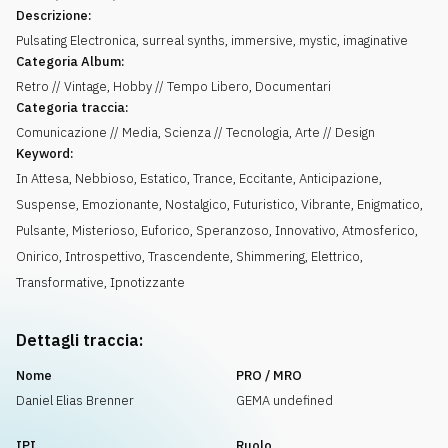
Descrizione:
Pulsating Electronica, surreal synths, immersive, mystic, imaginative
Categoria Album:
Retro // Vintage, Hobby // Tempo Libero, Documentari
Categoria traccia:
Comunicazione // Media, Scienza // Tecnologia, Arte // Design
Keyword:
In Attesa
,
Nebbioso
,
Estatico
,
Trance
,
Eccitante
,
Anticipazione
,
Suspense
,
Emozionante
,
Nostalgico
,
Futuristico
,
Vibrante
,
Enigmatico
,
Pulsante
,
Misterioso
,
Euforico
,
Speranzoso
,
Innovativo
,
Atmosferico
,
Onirico
,
Introspettivo
,
Trascendente
,
Shimmering
,
Elettrico
,
Transformative
,
Ipnotizzante
Dettagli traccia:
Nome
PRO / MRO
Daniel Elias Brenner
GEMA undefined
IPI
Ruolo