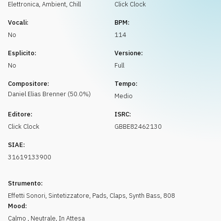
Richiedi musica
Elettronica
,
Ambient, Chill
Click Clock
Vocali:
BPM:
No
114
Esplicito:
Versione:
No
Full
Compositore:
Tempo:
Daniel Elias
Brenner
(
50.0
%)
Medio
Editore:
ISRC:
Click Clock
GBBE82462130
SIAE:
31619133900
Strumento:
Effetti Sonori
,
Sintetizzatore
,
Pads
,
Claps
,
Synth Bass
,
808
Mood:
Calmo
,
Neutrale
,
In Attesa