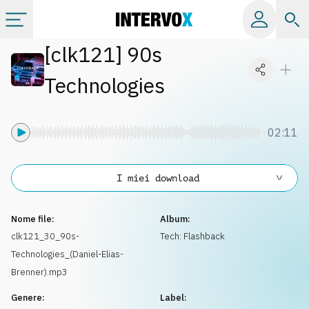
[
clk121
]
90s
Categorie
Technologies
Album
02:11
Label
I miei download
Playlist
Nome file:
Album:
Licenze
clk121_30_90s-
Tech: Flashback
Technologies_(Daniel-Elias-
Info
Brenner).mp3
Genere:
Label: