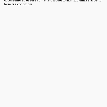
Acconsento ad essere contattato a questo indirizzo email e accetto
termini e condizioni