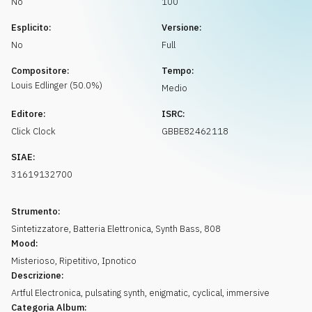
No
100
Richiedi musica
Esplicito:
Versione:
No
Full
Compositore:
Tempo:
Louis
Edlinger
(
50.0
%)
Medio
Editore:
ISRC:
Click Clock
GBBE82462118
SIAE:
31619132700
Strumento:
Sintetizzatore
,
Batteria Elettronica
,
Synth Bass
,
808
Mood:
Misterioso
,
Ripetitivo
,
Ipnotico
Descrizione:
Artful Electronica, pulsating synth, enigmatic, cyclical, immersive
Categoria Album: