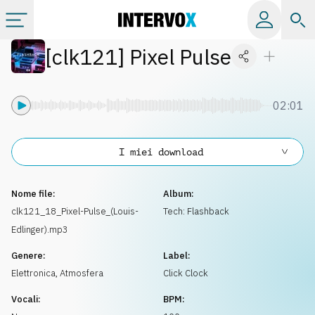
[
clk121
]
Pixel Pulse
Categorie
Album
02:01
Label
I miei download
Playlist
Nome file:
Album:
clk121_18_Pixel-Pulse_(Louis-
Tech: Flashback
Edlinger).mp3
Licenze
Genere:
Label:
Elettronica
,
Atmosfera
Click Clock
Info
Vocali:
BPM: