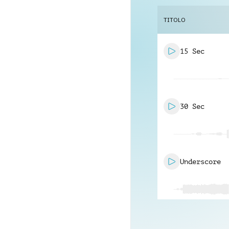
TITOLO
15 Sec
30 Sec
Underscore