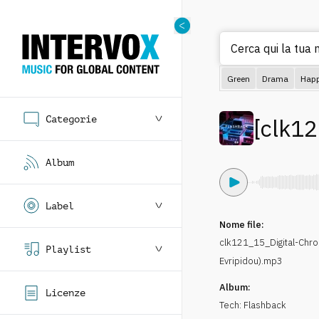
Cerca qui la tua m
Green
Drama
Hap
Categorie
[
clk1
Album
Label
Nome file:
clk121_15_Digital-Chr
Playlist
Evripidou).mp3
Album:
Licenze
Tech: Flashback