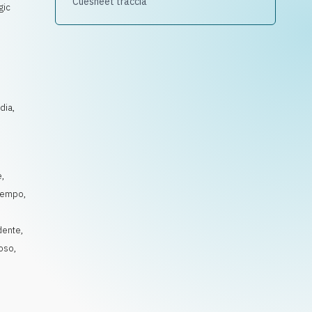
Cuesheet traccia
gic
dia,
e
,
Tempo
,
dente
,
oso
,