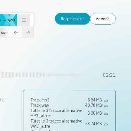
Registrati
Accedi
a 4 you
spring
02:21
ynth
Track mp3
5,84 MB
Track wav
40,78 MB
Tutte le 3 tracce alternative
8,00 MB
MP3_altre
Tutte le 3 tracce alternative
53,74 MB
WAV_altre