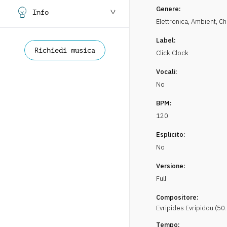
Genere:
Info
Elettronica
,
Ambient, Chi
Label:
Richiedi musica
Click Clock
Vocali:
No
BPM:
120
Esplicito:
No
Versione:
Full
Compositore:
Evripides
Evripidou
(
50
Tempo: