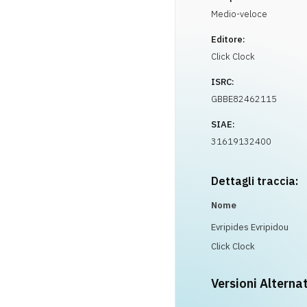
Medio-veloce
Editore:
Click Clock
ISRC:
GBBE82462115
SIAE:
31619132400
Dettagli traccia:
Nome
Evripides Evripidou
Click Clock
Versioni Alterna