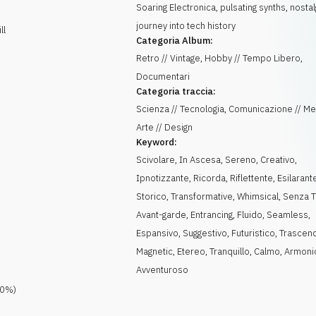
Soaring Electronica, pulsating synths, nostal
journey into tech history
ll
Categoria Album:
Retro // Vintage, Hobby // Tempo Libero,
Documentari
Categoria traccia:
Scienza // Tecnologia, Comunicazione // Me
Arte // Design
Keyword:
Scivolare
,
In Ascesa
,
Sereno
,
Creativo
,
Ipnotizzante
,
Ricorda
,
Riflettente
,
Esilarant
Storico
,
Transformative
,
Whimsical
,
Senza 
Avant-garde
,
Entrancing
,
Fluido
,
Seamless
,
Espansivo
,
Suggestivo
,
Futuristico
,
Trascen
Magnetic
,
Etereo
,
Tranquillo, Calmo
,
Armoni
Avventuroso
.0
%)