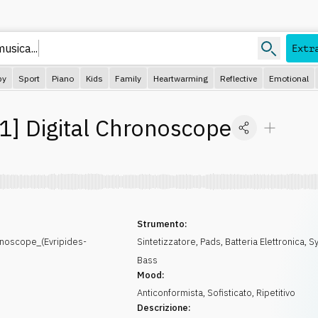
usica...
Extr
py
Sport
Piano
Kids
Family
Heartwarming
Reflective
Emotional
21
]
Digital Chronoscope
Strumento:
onoscope_(Evripides-
Sintetizzatore
,
Pads
,
Batteria Elettronica
,
S
Bass
Mood:
Anticonformista
,
Sofisticato
,
Ripetitivo
Descrizione: