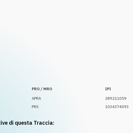
PRO / MRO
IPI
APRA
289211059
PRS
1034374093
tive di questa Traccia: