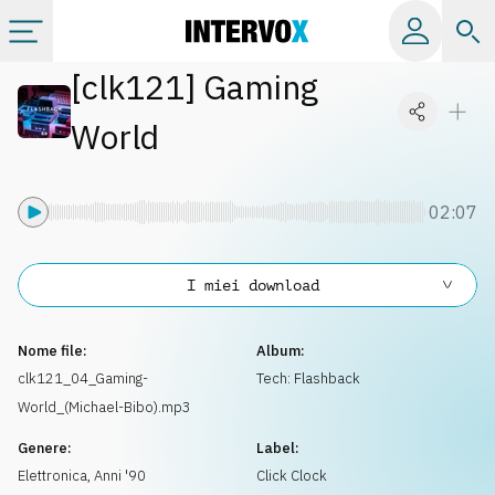
[
clk121
]
Gaming
Categorie
World
Album
02:07
Label
I miei download
Playlist
Nome file:
Album:
Licenze
clk121_04_Gaming-
Tech: Flashback
World_(Michael-Bibo).mp3
Info
Genere:
Label:
Elettronica
,
Anni '90
Click Clock