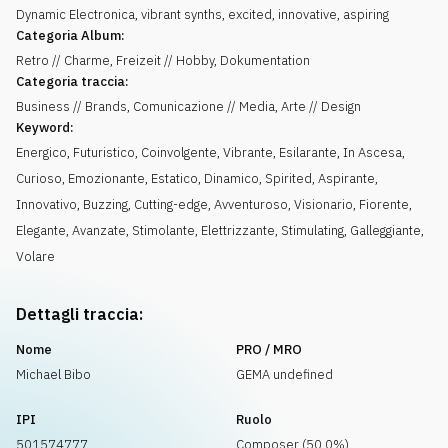
Dynamic Electronica, vibrant synths, excited, innovative, aspiring
Categoria Album:
Retro // Charme, Freizeit // Hobby, Dokumentation
Categoria traccia:
Business // Brands, Comunicazione // Media, Arte // Design
Keyword:
Energico
,
Futuristico
,
Coinvolgente
,
Vibrante
,
Esilarante
,
In Ascesa
,
Curioso
,
Emozionante
,
Estatico
,
Dinamico
,
Spirited
,
Aspirante
,
Innovativo
,
Buzzing
,
Cutting-edge
,
Avventuroso
,
Visionario
,
Fiorente
,
Elegante
,
Avanzate
,
Stimolante
,
Elettrizzante
,
Stimulating
,
Galleggiante
,
Volare
Dettagli traccia:
Nome
PRO / MRO
Michael Bibo
GEMA undefined
IPI
Ruolo
501574777
Composer (50.0%)