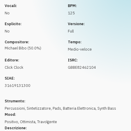
Richiedi musica
Vocali:
BPM:
No
125
Esplicito:
Versione:
No
Full
Compositore:
Tempo:
Michael
Bibo
(
50.0
%)
Medio-veloce
Editore:
ISRC:
Click Clock
GBBE82462104
SIAE:
31619131300
Strumento:
Percussioni
,
Sintetizzatore
,
Pads
,
Batteria Elettronica
,
Synth Bass
Mood:
Positivo
,
Ottimista
,
Travolgente
Descrizione: