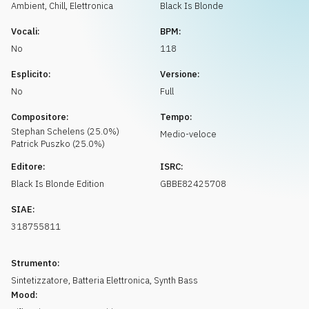
Richiedi musica
Ambient, Chill
,
Elettronica
Black Is Blonde
Vocali:
BPM:
No
118
Esplicito:
Versione:
No
Full
Compositore:
Tempo:
Stephan
Schelens
(
25.0
%)
Medio-veloce
Patrick
Puszko
(
25.0
%)
Editore:
ISRC:
Black Is Blonde Edition
GBBE82425708
SIAE:
318755811
Strumento:
Sintetizzatore
,
Batteria Elettronica
,
Synth Bass
Mood: