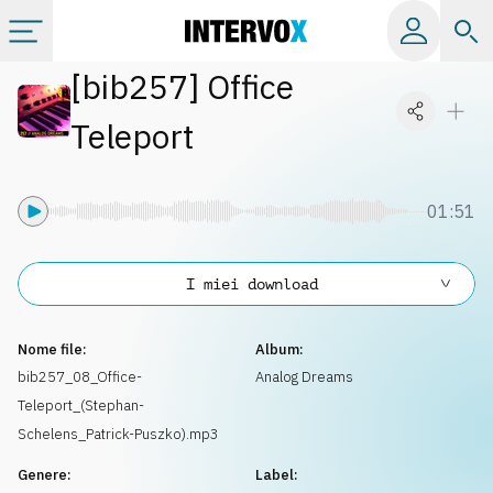
[
bib257
]
Office
Categorie
Teleport
Album
01:51
Label
I miei download
Playlist
Nome file:
Album:
Licenze
bib257_08_Office-
Analog Dreams
Teleport_(Stephan-
Info
Schelens_Patrick-Puszko).mp3
Genere:
Label: