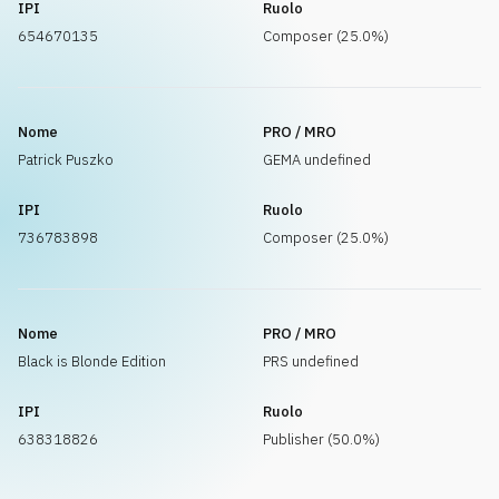
IPI
Ruolo
654670135
Composer (25.0%)
Nome
PRO / MRO
Patrick Puszko
GEMA undefined
IPI
Ruolo
736783898
Composer (25.0%)
Nome
PRO / MRO
Black is Blonde Edition
PRS undefined
IPI
Ruolo
638318826
Publisher (50.0%)