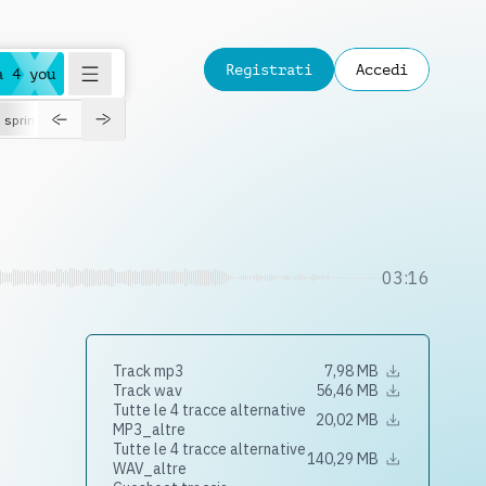
Registrati
Accedi
a 4 you
spring
03:16
,
Track mp3
7,98 MB
Track wav
56,46 MB
Tutte le 4 tracce alternative
20,02 MB
MP3_altre
Tutte le 4 tracce alternative
140,29 MB
WAV_altre