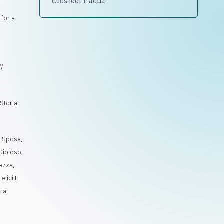
Cuesheet traccia
 for a
//
Storia
,
Sposa
,
Gioioso
,
ezza
,
elici E
ura