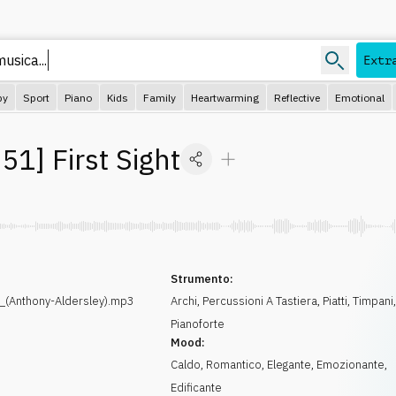
usica...
Extr
py
Sport
Piano
Kids
Family
Heartwarming
Reflective
Emotional
51
]
First Sight
Strumento:
_(Anthony-Aldersley).mp3
Archi
,
Percussioni A Tastiera
,
Piatti
,
Timpani
Pianoforte
Mood:
Caldo
,
Romantico
,
Elegante
,
Emozionante
,
Edificante