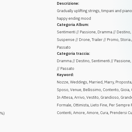
Descrizione:
Gradually uplifting strings, timpani and piano
happy ending mood
Categoria Album:
Sentimenti // Passione, Dramma // Destino,
Suspense // Drone, Trailer // Promo, Storia 
Passato
Categoria traccia:
Dramma // Destino, Sentimenti // Passione, 
// Passato
Keyword:
Nozze
,
Weddings
,
Married
,
Marry
,
Proposta
Sposo
,
Venue
,
Bellissimo
,
Contento
,
Gioia
,
In Attesa
,
Arrivo
,
Vestito
,
Grandioso
,
Grand
Formale
,
Ottimista
,
Lieto Fine
,
Per Sempre F
Contenti
,
Amore
,
Amore
,
Cura
,
Prendersi C
%)