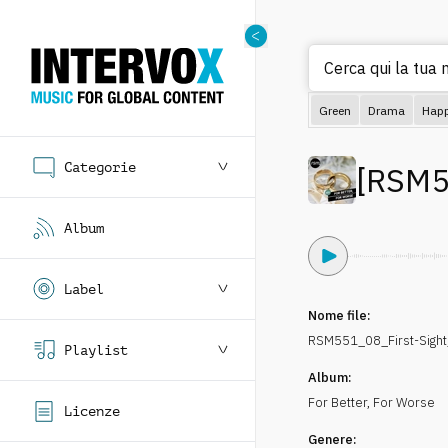
Cerca qui la tua m
Green
Drama
Hap
Categorie
[
RSM5
Album
Label
Nome file:
RSM551_08_First-Sight
Playlist
Album:
For Better, For Worse
Licenze
Genere: